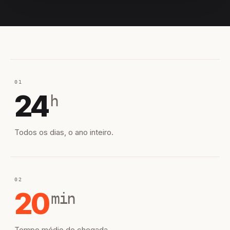
EQUIPE HIROSHIRO
EM CAMPO
01
24
h
Todos os dias, o ano inteiro.
02
20
min
Tempo médio de chegada.