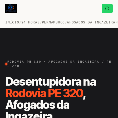
INÍCIO
/
24 HORAS
/
PERNAMBUCO
/
AFOGADOS DA INGAZEIRA
/
RODOVIA PE 320 · AFOGADOS DA INGAZEIRA / PE
— 24H
Desentupidora na
Rodovia PE 320
,
Afogados da
Ingazeira