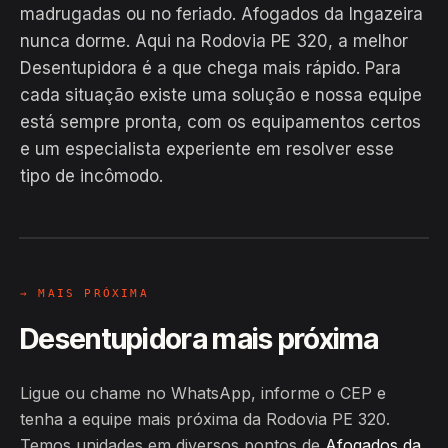
madrugadas ou no feriado. Afogados da Ingazeira
nunca dorme. Aqui na Rodovia PE 320, a melhor
Desentupidora é a que chega mais rápido. Para
cada situação existe uma solução e nossa equipe
está sempre pronta, com os equipamentos certos
EM CAMPO
e um especialista experiente em resolver esse
Hiroshiro · Rodovia PE 320,
tipo de incômodo.
Afogados da Ingazeira
24H
→ MAIS PRÓXIMA
Desentupidora mais próxima
Ligue ou chame no WhatsApp, informe o CEP e
tenha a equipe mais próxima da Rodovia PE 320.
Temos unidades em diversos pontos de
Afogados da