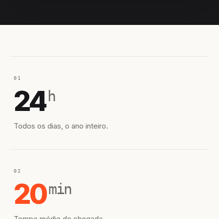
EQUIPE HIROSHIRO
EM CAMPO
01
24
h
Todos os dias, o ano inteiro.
02
20
min
Tempo médio de chegada.