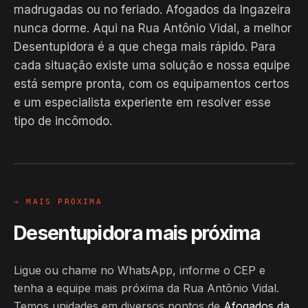
madrugadas ou no feriado. Afogados da Ingazeira
nunca dorme. Aqui na Rua Antônio Vidal, a melhor
Desentupidora é a que chega mais rápido. Para
cada situação existe uma solução e nossa equipe
está sempre pronta, com os equipamentos certos
EM CAMPO
e um especialista experiente em resolver esse
Hiroshiro · Rua Antônio Vidal,
tipo de incômodo.
Afogados da Ingazeira
24H
→ MAIS PRÓXIMA
Desentupidora mais próxima
Ligue ou chame no WhatsApp, informe o CEP e
tenha a equipe mais próxima da Rua Antônio Vidal.
Temos unidades em diversos pontos de
Afogados da