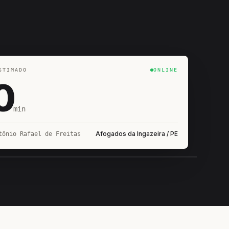
STIMADO
ONLINE
0
min
Afogados da Ingazeira / PE
tônio Rafael de Freitas
IROSHIRO
EM CAMPO