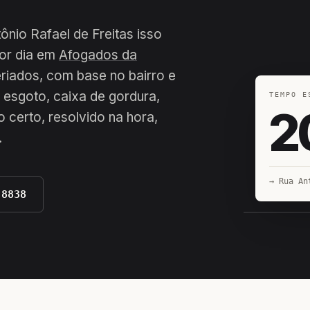
ônio Rafael de Freitas isso
por dia em
Afogados da
feriados, com base no bairro e
 esgoto, caixa de gordura,
TEMPO E
2
 certo, resolvido na hora,
.
→ Rua An
-8838
EQUIPE H