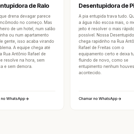
ntupidora de Ralo
Desentupidora de P
 que drena devagar parece
A pia entupida trava tudo. 
incômodo no começo. Mas
a água não escoa mais, o m
heiro de um hotel, num salão
jeito é resolver o mais rápid
inha ou num apartamento
possível. Nossa Desentupid
de gente, isso acaba virando
chega rapidinho na Rua Ant
blema. A equipe chega até
Rafael de Freitas com o
a Rua Antônio Rafael de
equipamento certo e deixa t
 e resolve na hora, sem
fluindo de novo, como se
a e sem demora.
entupimento nenhum houve
acontecido.
 no WhatsApp
Chamar no WhatsApp