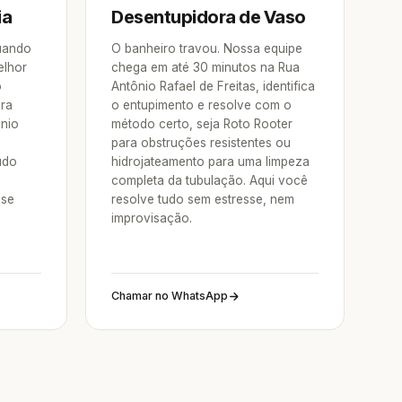
ia
Desentupidora de Vaso
Quando
O banheiro travou. Nossa equipe
elhor
chega em até 30 minutos na Rua
o
Antônio Rafael de Freitas, identifica
ora
o entupimento e resolve com o
ônio
método certo, seja Roto Rooter
para obstruções resistentes ou
udo
hidrojateamento para uma limpeza
completa da tubulação. Aqui você
sse
resolve tudo sem estresse, nem
improvisação.
Chamar no WhatsApp