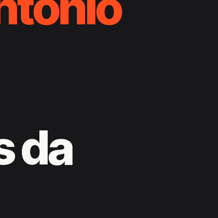
ntônio
s da
a