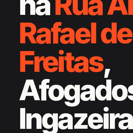
na
Rua A
Rafael de
Freitas
,
Afogado
Ingazeir