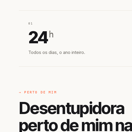
01
24
h
Todos os dias, o ano inteiro.
→ PERTO DE MIM
Desentupidora
perto de mim n