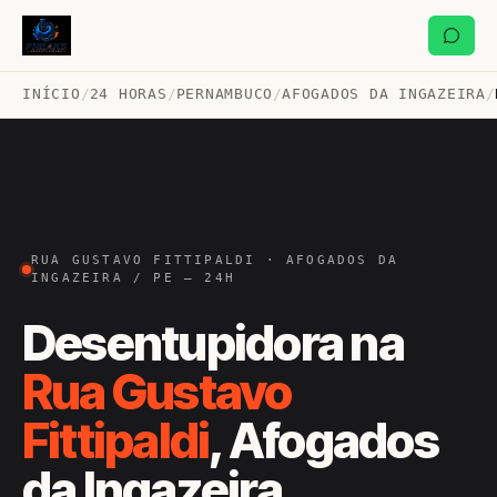
INÍCIO
/
24 HORAS
/
PERNAMBUCO
/
AFOGADOS DA INGAZEIRA
/
RUA GUSTAVO FITTIPALDI · AFOGADOS DA
INGAZEIRA / PE — 24H
Desentupidora na
Rua Gustavo
Fittipaldi
, Afogados
da Ingazeira