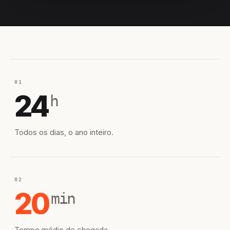
EQUIPE HIROSHIRO
EM CAMPO
01
24
h
Todos os dias, o ano inteiro.
02
20
min
Tempo médio de chegada.