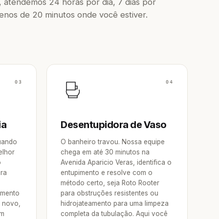
 atendemos 24 horas por dia, 7 dias por
os de 20 minutos onde você estiver.
03
04
ia
Desentupidora de Vaso
Quando
O banheiro travou. Nossa equipe
elhor
chega em até 30 minutos na
o
Avenida Aparicio Veras, identifica o
ora
entupimento e resolve com o
método certo, seja Roto Rooter
amento
para obstruções resistentes ou
e novo,
hidrojateamento para uma limpeza
um
completa da tubulação. Aqui você