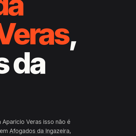
da
 Veras
,
s da
a
 Aparicio Veras isso não é
a em
Afogados da Ingazeira
,