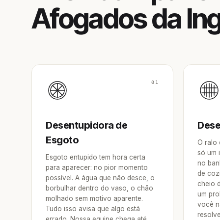
Afogados da Ing
01
Desentupidora de
Dese
Esgoto
O ralo
só um 
Esgoto entupido tem hora certa
no ban
para aparecer: no pior momento
de coz
possível. A água que não desce, o
cheio 
borbulhar dentro do vaso, o chão
um pro
molhado sem motivo aparente.
você n
Tudo isso avisa que algo está
resolv
errado. Nossa equipe chega até