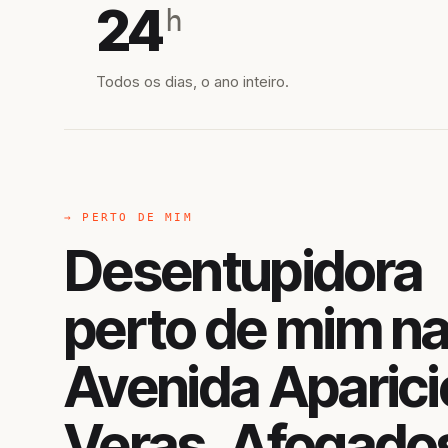
24
h
Todos os dias, o ano inteiro.
→ PERTO DE MIM
Desentupidora
perto de mim n
Avenida Aparici
Veras, Afogado