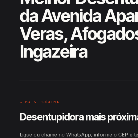
da Avenida Apar
Veras, Afogado
Ingazeira
EM CAMPO
Hiroshiro · Avenida Aparicio Ve
→ MAIS PRÓXIMA
Desentupidora mais próxim
Ligue ou chame no WhatsApp, informe o CEP e ten