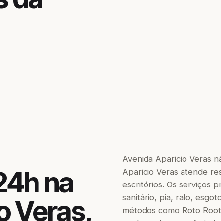
Avenida Aparicio Veras n
24h na
Aparicio Veras atende res
escritórios. Os serviços
sanitário, pia, ralo, esgo
o Veras,
métodos como Roto Roote