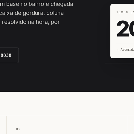
com base no bairro e chegada
 caixa de gordura, coluna
TEMPO E
2
 resolvido na hora, por
→ Avenid
-8838
EQUIPE H
02