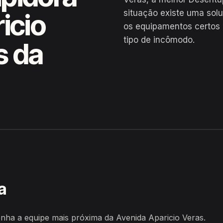
situação existe uma sol
icio
os equipamentos certos 
tipo de incômodo.
s da
ras, Afogados da Ingazeira
a
ha a equipe mais próxima da Avenida Aparicio Veras.