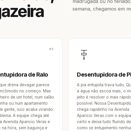
madrugada ou no feriado,
azeira
semana, chegamos em men
02
ntupidora de Ralo
Desentupidora de P
 que drena devagar parece
A pia entupida trava tudo. 
incômodo no começo. Mas
a água não escoa mais, o m
heiro de um hotel, num salão
jeito é resolver o mais rápid
inha ou num apartamento
possível. Nossa Desentupid
de gente, isso acaba virando
chega rapidinho na Avenida
blema. A equipe chega até
Aparicio Veras com o equip
a Avenida Aparicio Veras e
certo e deixa tudo fluindo d
e na hora, sem bagunça e
como se entupimento nenh