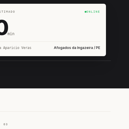
STIMADO
ONLINE
0
min
Afogados da Ingazeira / PE
a Aparicio Veras
IROSHIRO
EM CAMPO
03