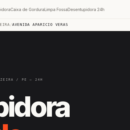
idora
Caixa de Gordura
Limpa Fossa
Desentupidora 24h
EIRA
/
AVENIDA APARICIO VERAS
AZEIRA / PE — 24H
pidora