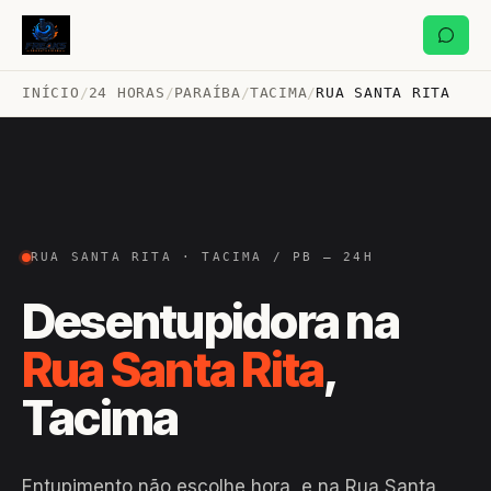
INÍCIO
/
24 HORAS
/
PARAÍBA
/
TACIMA
/
RUA SANTA RITA
RUA SANTA RITA · TACIMA / PB — 24H
Desentupidora na
Rua Santa Rita
,
Tacima
Entupimento não escolhe hora, e na Rua Santa