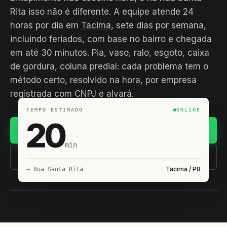
Rita isso não é diferente. A equipe atende 24
horas por dia em
Tacima
, sete dias por semana,
incluindo feriados, com base no bairro e chegada
em até 30 minutos. Pia, vaso, ralo, esgoto, caixa
de gordura, coluna predial: cada problema tem o
método certo, resolvido na hora, por empresa
registrada com CNPJ e alvará.
TEMPO ESTIMADO
ONLINE
20
Chamar no WhatsApp
min
(11) 93407-8838
Tacima / PB
→ Rua Santa Rita
EQUIPE HIROSHIRO
EM CAMPO