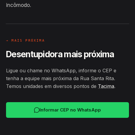
incômodo.
EM CAMPO
Hiroshiro · Rua Santa Rita, Tacima
24H
→ MAIS PRÓXIMA
Desentupidora mais próxima
Ligue ou chame no WhatsApp, informe o CEP e
tenha a equipe mais próxima da Rua Santa Rita.
Temos unidades em diversos pontos de
Tacima
.
Informar CEP no WhatsApp