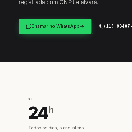
registrada com CNPJ e alvará.
Chamar no WhatsApp
(11) 93407
01
24
h
Todos os dias, o ano inteiro.