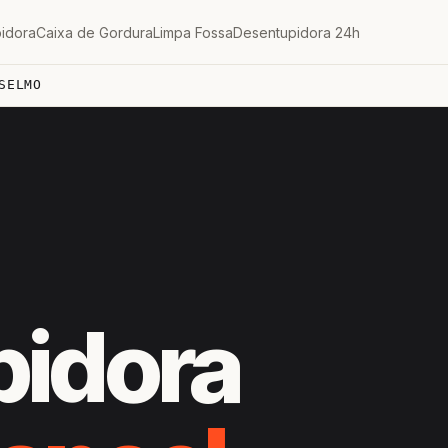
idora
Caixa de Gordura
Limpa Fossa
Desentupidora 24h
SELMO
pidora