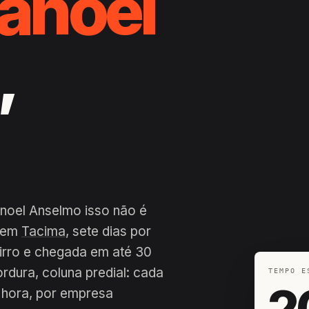
anoel
,
noel Anselmo isso não é
a em
Tacima
, sete dias por
airro e chegada em até 30
ordura, coluna predial: cada
TEMPO E
2
 hora, por empresa