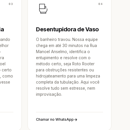
03
04
ia
Desentupidora de Vaso
Quando
O banheiro travou. Nossa equipe
elhor
chega em até 30 minutos na Rua
o
Manoel Anselmo, identifica o
ora
entupimento e resolve com o
oel
método certo, seja Roto Rooter
 certo
para obstruções resistentes ou
o, como
hidrojateamento para uma limpeza
vesse
completa da tubulação. Aqui você
resolve tudo sem estresse, nem
improvisação.
Chamar no WhatsApp