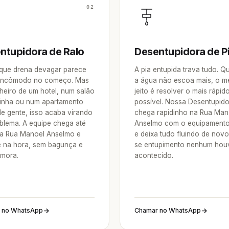
02
ntupidora de Ralo
Desentupidora de P
 que drena devagar parece
A pia entupida trava tudo. 
incômodo no começo. Mas
a água não escoa mais, o m
heiro de um hotel, num salão
jeito é resolver o mais rápid
inha ou num apartamento
possível. Nossa Desentupid
de gente, isso acaba virando
chega rapidinho na Rua Man
blema. A equipe chega até
Anselmo com o equipamento
a Rua Manoel Anselmo e
e deixa tudo fluindo de nov
e na hora, sem bagunça e
se entupimento nenhum hou
mora.
acontecido.
 no WhatsApp
Chamar no WhatsApp