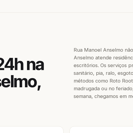
Rua Manoel Anselmo não
24h na
Anselmo atende residênci
escritórios. Os serviços
sanitário, pia, ralo, esgo
selmo,
métodos como Roto Roote
madrugada ou no feriado,
semana, chegamos em men