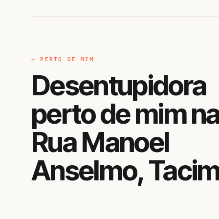
→ PERTO DE MIM
Desentupidora
perto de mim n
Rua Manoel
Anselmo, Taci