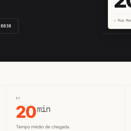
→ Rua Ma
-8838
EQUIPE H
02
20
min
Tempo médio de chegada.