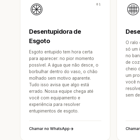
01
Desentupidora de
Dese
Esgoto
O ralo
só um 
Esgoto entupido tem hora certa
no ban
para aparecer: no pior momento
de coz
possível. A água que não desce, o
cheio 
borbulhar dentro do vaso, o chão
um pro
molhado sem motivo aparente.
você n
Tudo isso avisa que algo está
resolv
errado. Nossa equipe chega até
sem de
você com equipamento e
experiência para resolver
entupimentos de esgoto.
Chamar no WhatsApp
Chamar