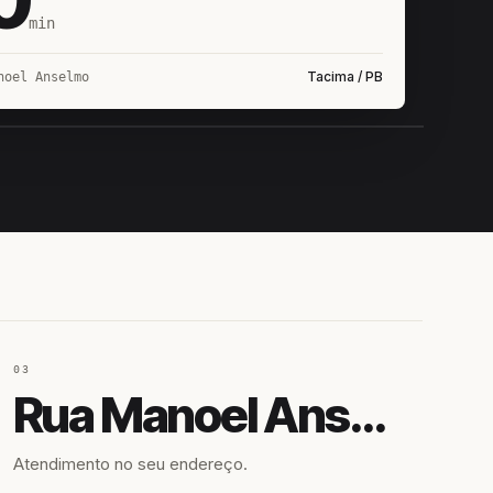
min
Tacima / PB
noel Anselmo
IROSHIRO
EM CAMPO
03
Rua Manoel Anselmo
Atendimento no seu endereço.