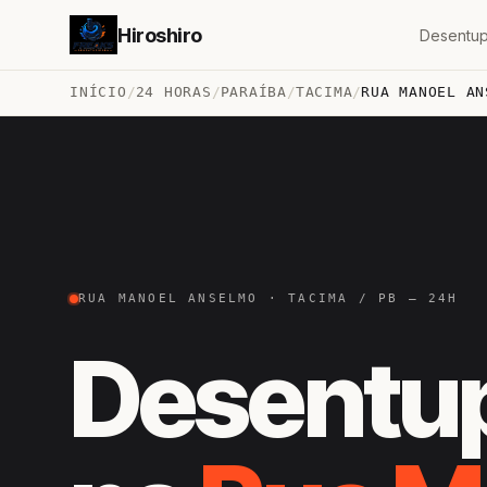
Hiroshiro
Desentup
INÍCIO
/
24 HORAS
/
PARAÍBA
/
TACIMA
/
RUA MANOEL AN
RUA MANOEL ANSELMO · TACIMA / PB — 24H
Desentu