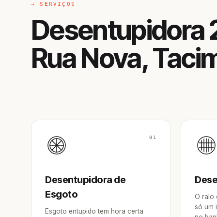
→ SERVIÇOS
Desentupidora 
Rua Nova, Taci
01
Desentupidora de
Dese
Esgoto
O ralo
só um 
Esgoto entupido tem hora certa