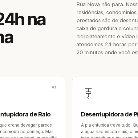
Rua Nova não para. Noss
24h na
residências, condomínios, 
prestados são de desentup
caixa de gordura e colun
ma
hidrojateamento e vídeo 
atendemos 24 horas por 
20 minutos onde você est
02
ntupidora de Ralo
Desentupidora de P
 que drena devagar parece
A pia entupida trava tudo. 
incômodo no começo. Mas
a água não escoa mais, o m