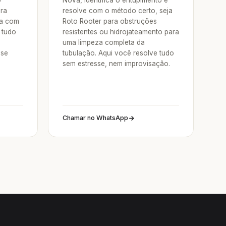
o
Nova, identifica o entupimento e
ora
resolve com o método certo, seja
va com
Roto Rooter para obstruções
 tudo
resistentes ou hidrojateamento para
uma limpeza completa da
sse
tubulação. Aqui você resolve tudo
sem estresse, nem improvisação.
Chamar no WhatsApp