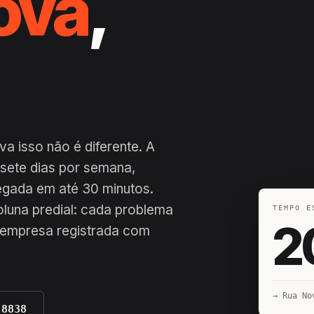
ova
,
a isso não é diferente. A
 sete dias por semana,
hegada em até 30 minutos.
coluna predial: cada problema
TEMPO E
2
r empresa registrada com
→ Rua No
-8838