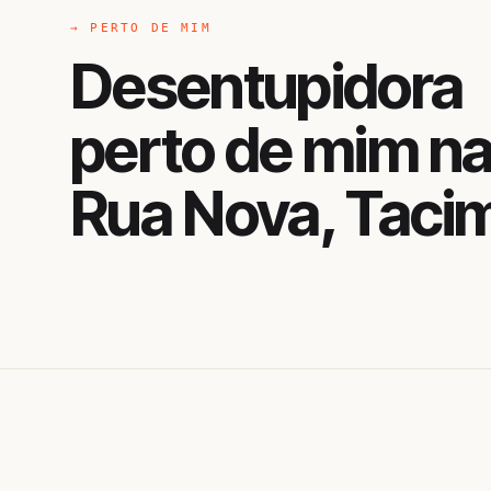
→ PERTO DE MIM
Desentupidora
perto de mim n
Rua Nova, Taci