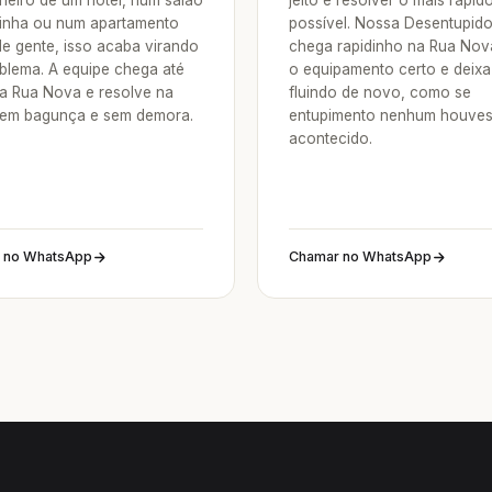
heiro de um hotel, num salão
jeito é resolver o mais rápid
inha ou num apartamento
possível. Nossa Desentupid
de gente, isso acaba virando
chega rapidinho na Rua No
blema. A equipe chega até
o equipamento certo e deixa
a Rua Nova e resolve na
fluindo de novo, como se
sem bagunça e sem demora.
entupimento nenhum houve
acontecido.
 no WhatsApp
Chamar no WhatsApp