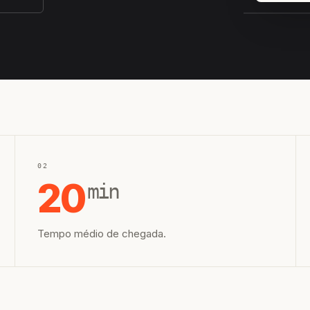
EQUIPE H
02
20
min
Tempo médio de chegada.