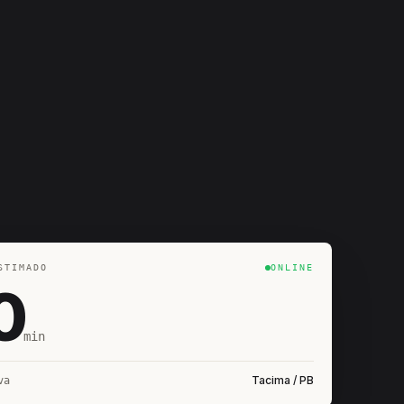
STIMADO
ONLINE
0
min
Tacima / PB
va