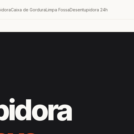
idora
Caixa de Gordura
Limpa Fossa
Desentupidora 24h
pidora