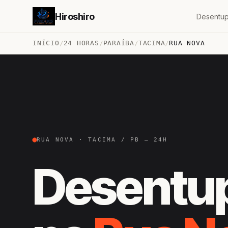
Hiroshiro
Desentup
INÍCIO
/
24 HORAS
/
PARAÍBA
/
TACIMA
/
RUA NOVA
RUA NOVA · TACIMA / PB — 24H
Desentu