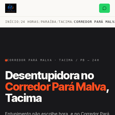
INÍCIO
/
24 HORAS
/
PARAÍBA
/
TACIMA
/
CORREDOR PARÁ MALV
CORREDOR PARÁ MALVA · TACIMA / PB — 24H
Desentupidora no
Corredor Pará Malva
,
Tacima
Entupimento não escolhe hora, e no Corredor Pará