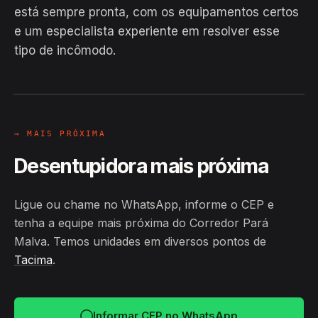
está sempre pronta, com os equipamentos certos
EM CAMPO
e um especialista experiente em resolver esse
Hiroshiro · Corredor Pará Malva,
tipo de incômodo.
Tacima
24H
→ MAIS PRÓXIMA
Desentupidora mais próxima
Ligue ou chame no WhatsApp, informe o CEP e
tenha a equipe mais próxima do Corredor Pará
Malva. Temos unidades em diversos pontos de
Tacima
.
Informar CEP no WhatsApp