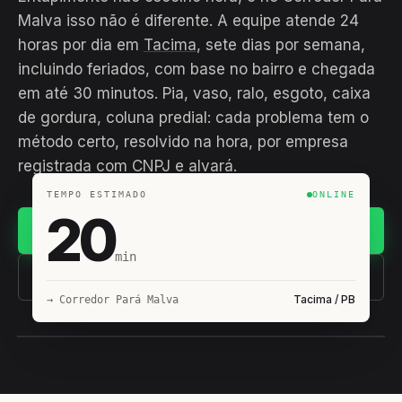
Malva isso não é diferente. A equipe atende 24
horas por dia em
Tacima
, sete dias por semana,
incluindo feriados, com base no bairro e chegada
em até 30 minutos. Pia, vaso, ralo, esgoto, caixa
de gordura, coluna predial: cada problema tem o
método certo, resolvido na hora, por empresa
registrada com CNPJ e alvará.
TEMPO ESTIMADO
ONLINE
20
Chamar no WhatsApp
min
(11) 93407-8838
Tacima / PB
→ Corredor Pará Malva
EQUIPE HIROSHIRO
EM CAMPO