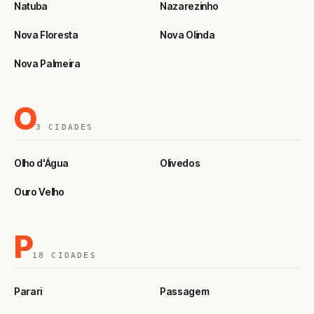
Natuba
Nazarezinho
Nova Floresta
Nova Olinda
Nova Palmeira
O
3 CIDADES
Olho d'Água
Olivedos
Ouro Velho
P
18 CIDADES
Parari
Passagem