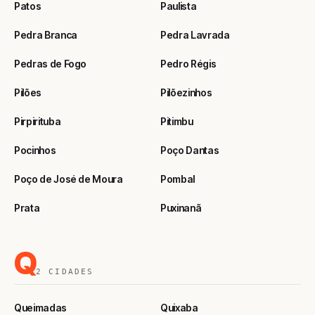
Patos
Paulista
Pedra Branca
Pedra Lavrada
Pedras de Fogo
Pedro Régis
Pilões
Pilõezinhos
Pirpirituba
Pitimbu
Pocinhos
Poço Dantas
Poço de José de Moura
Pombal
Prata
Puxinanã
Q
2 CIDADES
Queimadas
Quixaba