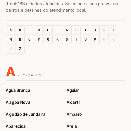
Total: 188 cidades atendidas. Selecione a sua pra ver os
bairros e detalhes do atendimento local.
A
B
C
D
E
F
G
H
I
J
K
L
M
N
O
P
Q
R
S
T
U
V
W
X
Y
Z
A
12 CIDADES
Água Branca
Aguiar
Alagoa Nova
Alcantil
Algodão de Jandaíra
Amparo
Aparecida
Areia