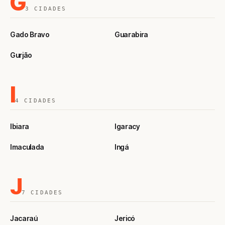
G
3 CIDADES
Gado Bravo
Guarabira
Gurjão
I
4 CIDADES
Ibiara
Igaracy
Imaculada
Ingá
J
7 CIDADES
Jacaraú
Jericó