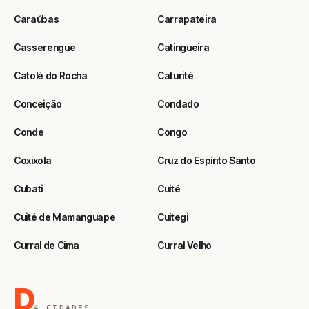
Caraúbas
Carrapateira
Casserengue
Catingueira
Catolé do Rocha
Caturité
Conceição
Condado
Conde
Congo
Coxixola
Cruz do Espírito Santo
Cubati
Cuité
Cuité de Mamanguape
Cuitegi
Curral de Cima
Curral Velho
D
4 CIDADES