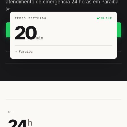
atendimento de emergência 24 horas em Paraíba
🚨
TEMPO ESTIMADO
ONLINE
20
Chamar no WhatsApp
min
(11) 93407-8838
→ Paraíba
EQUIPE HIROSHIRO
EM CAMPO
01
24
h