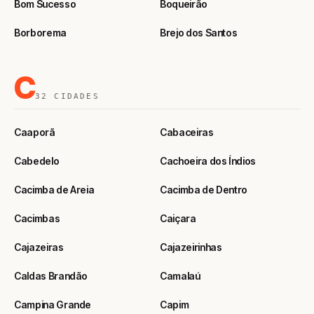
Bom Sucesso
Boqueirão
Borborema
Brejo dos Santos
C
32 CIDADES
Caaporã
Cabaceiras
Cabedelo
Cachoeira dos Índios
Cacimba de Areia
Cacimba de Dentro
Cacimbas
Caiçara
Cajazeiras
Cajazeirinhas
Caldas Brandão
Camalaú
Campina Grande
Capim