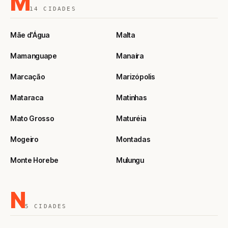
M
14 CIDADES
Mãe d'Água
Malta
Mamanguape
Manaíra
Marcação
Marizópolis
Mataraca
Matinhas
Mato Grosso
Maturéia
Mogeiro
Montadas
Monte Horebe
Mulungu
N
5 CIDADES