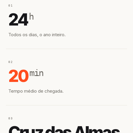
01
24
h
Todos os dias, o ano inteiro.
02
20
min
Tempo médio de chegada.
03
Cruz das Almas