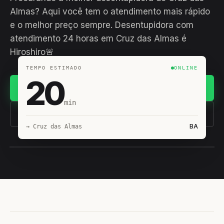
Almas? Aqui você tem o atendimento mais rápido
e o melhor preço sempre. Desentupidora com
atendimento 24 horas em Cruz das Almas é
Hiroshiro🚨
TEMPO ESTIMADO
ONLINE
20
Chamar no WhatsApp
min
(11) 93407-8838
BA
→ Cruz das Almas
EQUIPE HIROSHIRO
EM CAMPO