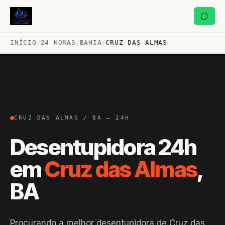
INÍCIO
/
24 HORAS
/
BAHIA
/
CRUZ DAS ALMAS
CRUZ DAS ALMAS / BA — 24H
Desentupidora 24h
em
Cruz das Almas
,
BA
Procurando a melhor desentupidora de Cruz das