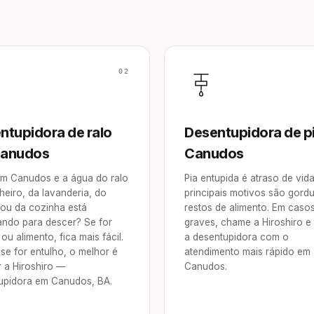
02
ntupidora de ralo
Desentupidora de p
Canudos
Canudos
m Canudos e a água do ralo
Pia entupida é atraso de vid
heiro, da lavanderia, do
principais motivos são gordu
 ou da cozinha está
restos de alimento. Em caso
ndo para descer? Se for
graves, chame a Hiroshiro e
ou alimento, fica mais fácil.
a desentupidora com o
se for entulho, o melhor é
atendimento mais rápido em
 a Hiroshiro —
Canudos.
upidora em Canudos, BA.