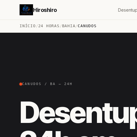
Hiroshiro
Desentup
INÍCIO
/
24 HORAS
/
BAHIA
/
CANUDOS
CANUDOS / BA — 24H
Desentu