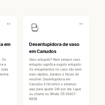
03
04
ia em
Desentupidora de vaso
em Canudos
a. Os
Vaso entupido? Nem sempre vaso
ra e
entupido significa esgoto entupido.
s mais
Os entupimentos no vaso são bem
 tenha
mais rápidos, baratos e fáceis de
resolver. Desentupidora em
Canudos é Hiroshiro e estamos
aqui para ajudar 24h por dia. Ligue
ou chame no Whats (11) 93407-
8838.