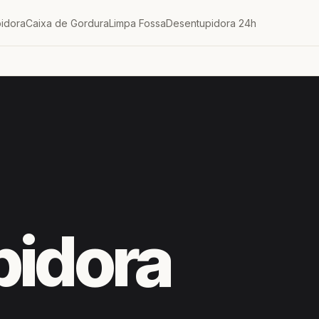
idora
Caixa de Gordura
Limpa Fossa
Desentupidora 24h
pidora