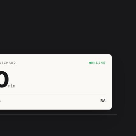
STIMADO
ONLINE
0
min
BA
s
IROSHIRO
EM CAMPO