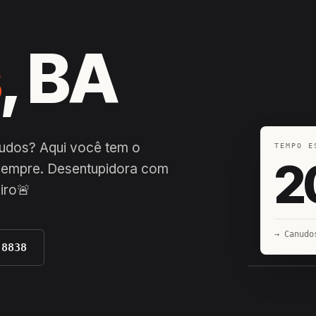
s
, BA
udos? Aqui você tem o
TEMPO E
2
 sempre. Desentupidora com
iro🚨
→ Canudo
-8838
EQUIPE H