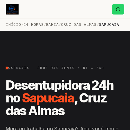
INÍCIO
/
24 HORAS
/
BAHIA
/
CRUZ DAS ALMAS
/
SAPUCAIA
SAPUCAIA · CRUZ DAS ALMAS / BA — 24H
Desentupidora 24h
no
Sapucaia
, Cruz
das Almas
Mora ou trabalha no Sapucaia? Aqui você tem o