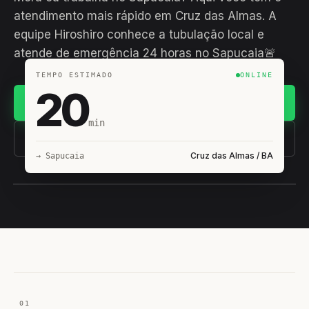
atendimento mais rápido em Cruz das Almas. A
equipe Hiroshiro conhece a tubulação local e
atende de emergência 24 horas no Sapucaia🚨
TEMPO ESTIMADO
ONLINE
20
Chamar no WhatsApp
min
(11) 93407-8838
Cruz das Almas / BA
→ Sapucaia
EQUIPE HIROSHIRO
EM CAMPO
01