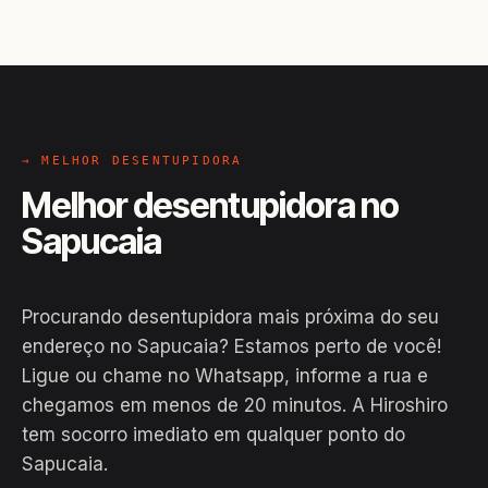
→ MELHOR DESENTUPIDORA
Melhor desentupidora no
Sapucaia
Procurando desentupidora mais próxima do seu
endereço no Sapucaia? Estamos perto de você!
Ligue ou chame no Whatsapp, informe a rua e
chegamos em menos de 20 minutos. A Hiroshiro
EM CAMPO
tem socorro imediato em qualquer ponto do
Hiroshiro · Sapucaia, Cruz das
Sapucaia.