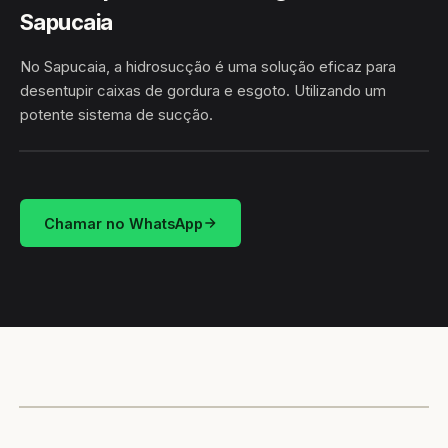
Sapucaia
No Sapucaia, a hidrosucção é uma solução eficaz para
desentupir caixas de gordura e esgoto. Utilizando um
potente sistema de sucção.
HIDROSUCÇÃO
SAPUCAIA · CRUZ DAS ALMAS/BA
Chamar no WhatsApp
CAMINHÃO LIMPA-FOSSA
CRUZ DAS ALMAS / BA