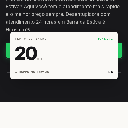
Estiva? Aqui você tem o atendimento mais rápido
e o melhor preço sempre. Desentupidora com
atendimento 24 horas em Barra da Estiva é
Hiroshiro🚨
TEMPO ESTIMADO
ONLINE
20
Chamar no WhatsApp
min
(11) 93407-8838
BA
→ Barra da Estiva
EQUIPE HIROSHIRO
EM CAMPO