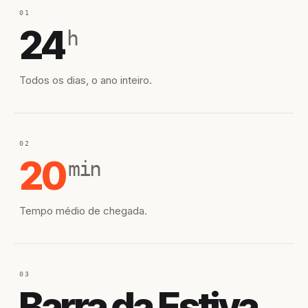
01
24
h
Todos os dias, o ano inteiro.
02
20
min
Tempo médio de chegada.
03
Barra da Estiva