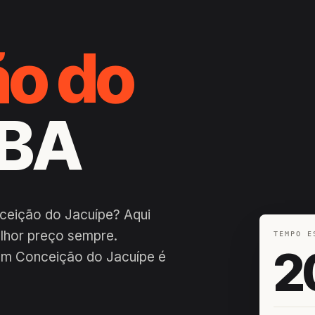
o do
 BA
ceição do Jacuípe? Aqui
lhor preço sempre.
TEMPO E
2
em Conceição do Jacuípe é