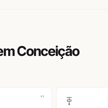
 em Conceição
02