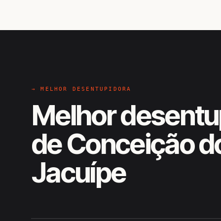
→ MELHOR DESENTUPIDORA
Melhor desentu
de Conceição d
Jacuípe
EM CAMPO
Hiroshiro · Conceição do Jacuíp