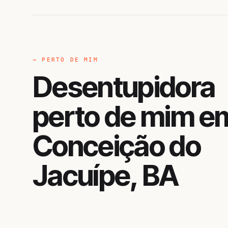
→ PERTO DE MIM
Desentupidora
perto de mim e
Conceição do
Jacuípe, BA