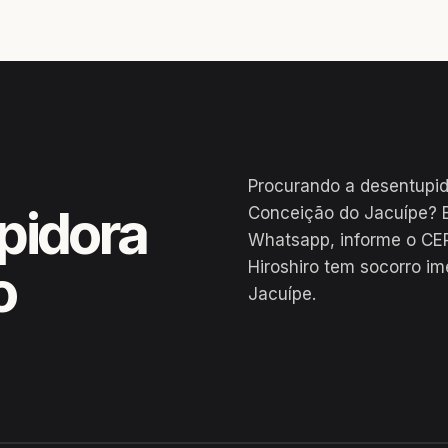
Procurando a desentupi
pidora
Conceição do Jacuípe? 
Whatsapp, informe o CE
Hiroshiro tem socorro i
o
Jacuípe.
e / BA