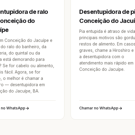
ntupidora de ralo
Desentupidora de p
onceição do
Conceição do Jacu
ípe
Pia entupida é atraso de vid
principais motivos são gordu
m Conceição do Jacuípe e
restos de alimento. Em caso
 do ralo do banheiro, da
graves, chame a Hiroshiro e
ria, do quintal ou da
a desentupidora com o
a está demorando para
atendimento mais rápido em
? Se for cabelo ou alimento,
Conceição do Jacuípe.
is fácil. Agora, se for
o, o melhor é chamar a
iro — desentupidora em
ção do Jacuípe, BA.
 no WhatsApp
Chamar no WhatsApp