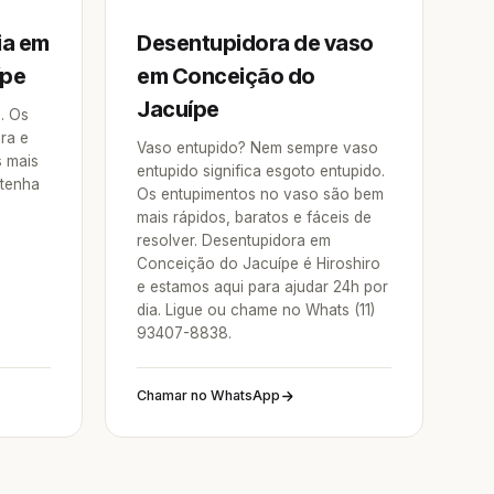
ia em
Desentupidora de vaso
ípe
em Conceição do
Jacuípe
a. Os
ra e
Vaso entupido? Nem sempre vaso
s mais
entupido significa esgoto entupido.
 tenha
Os entupimentos no vaso são bem
mais rápidos, baratos e fáceis de
resolver. Desentupidora em
Conceição do Jacuípe é Hiroshiro
e estamos aqui para ajudar 24h por
dia. Ligue ou chame no Whats (11)
93407-8838.
Chamar no WhatsApp