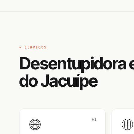
→ SERVIÇOS
Desentupidora
do Jacuípe
01