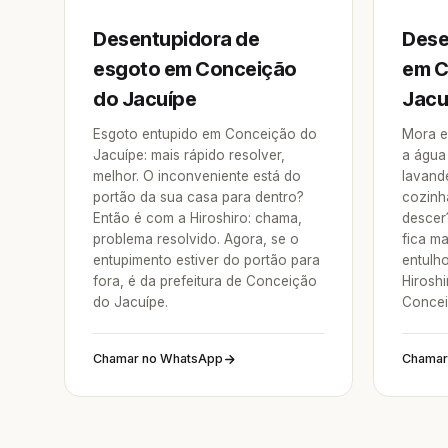
Desentupidora de
Dese
esgoto em Conceição
em C
do Jacuípe
Jacu
Esgoto entupido em Conceição do
Mora e
Jacuípe: mais rápido resolver,
a água
melhor. O inconveniente está do
lavande
portão da sua casa para dentro?
cozinh
Então é com a Hiroshiro: chama,
descer
problema resolvido. Agora, se o
fica ma
entupimento estiver do portão para
entulh
fora, é da prefeitura de Conceição
Hirosh
do Jacuípe.
Concei
Chamar no WhatsApp
Chamar