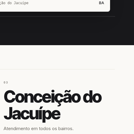
BA
ção do Jacuípe
IROSHIRO
EM CAMPO
03
Conceição do
Jacuípe
Atendimento em todos os bairros.