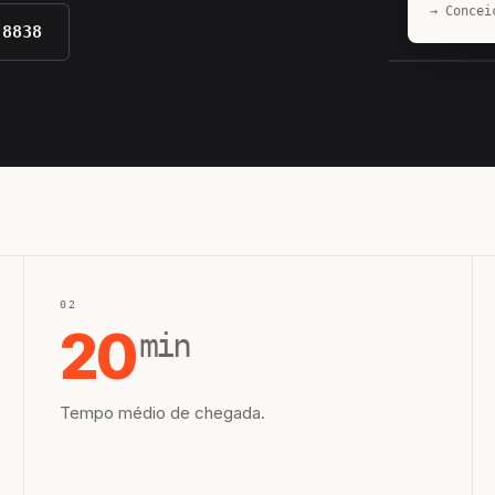
→ Concei
-8838
EQUIPE H
02
20
min
Tempo médio de chegada.