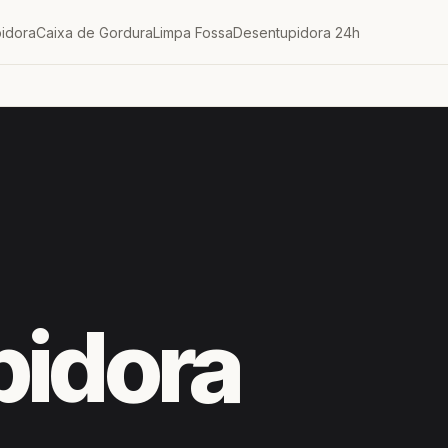
idora
Caixa de Gordura
Limpa Fossa
Desentupidora 24h
pidora