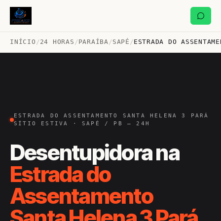
INÍCIO
/
24 HORAS
/
PARAÍBA
/
SAPÉ
/
ESTRADA DO ASSENTAME
ESTRADA DO ASSENTAMENTO SANTA HELENA 3 PARÁ
SÍTIO ESTIVA · SAPÉ / PB — 24H
Desentupidora na
Estrada do
Assentamento
Santa Helena 3 Pará