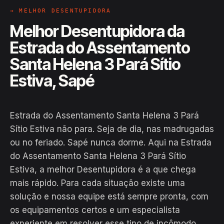
→ MELHOR DESENTUPIDORA
Melhor Desentupidora da
Estrada do Assentamento
Santa Helena 3 Pará Sítio
Estiva, Sapé
Estrada do Assentamento Santa Helena 3 Pará
Sítio Estiva não para. Seja de dia, nas madrugadas
ou no feriado. Sapé nunca dorme. Aqui na Estrada
do Assentamento Santa Helena 3 Pará Sítio
Estiva, a melhor Desentupidora é a que chega
mais rápido. Para cada situação existe uma
EM CAMPO
solução e nossa equipe está sempre pronta, com
Hiroshiro · Estrada do
os equipamentos certos e um especialista
Assentamento Santa Helena 3 Pará
experiente em resolver esse tipo de incômodo.