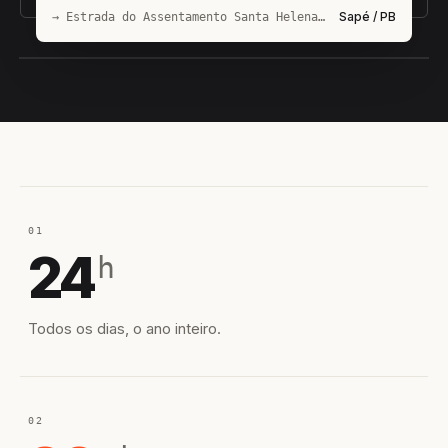
Sapé / PB
→ Estrada do Assentamento Santa Helena 3 Pará Sítio Estiva
EQUIPE HIROSHIRO
EM CAMPO
01
24
h
Todos os dias, o ano inteiro.
02