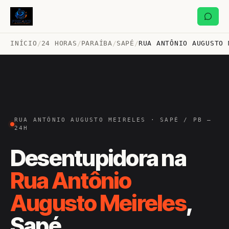
INÍCIO
/
24 HORAS
/
PARAÍBA
/
SAPÉ
/
RUA ANTÔNIO AUGUSTO 
RUA ANTÔNIO AUGUSTO MEIRELES · SAPÉ / PB —
24H
Desentupidora na
Rua Antônio
Augusto Meireles
,
Sapé