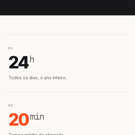
EQUIPE HIROSHIRO
EM CAMPO
01
24
h
Todos os dias, o ano inteiro.
02
20
min
Tempo médio de chegada.