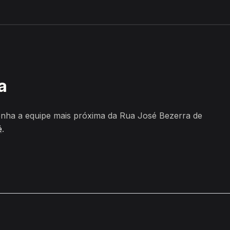
 Lima, Sapé
a
nha a equipe mais próxima da Rua José Bezerra de
é
.