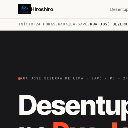
Hiroshiro
Desentup
INÍCIO
/
24 HORAS
/
PARAÍBA
/
SAPÉ
/
RUA JOSÉ BEZERR
RUA JOSÉ BEZERRA DE LIMA · SAPÉ / PB — 2
Desentu