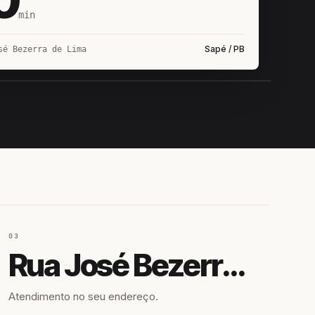
min
Sapé / PB
sé Bezerra de Lima
IROSHIRO
EM CAMPO
03
Rua José Bezerra de Lima
Atendimento no seu endereço.