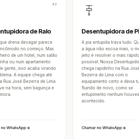
02
ntupidora de Ralo
Desentupidora de P
 que drena devagar parece
A pia entupida trava tudo. 
incômodo no começo. Mas
a água não escoa mais, o m
heiro de um hotel, num salão
jeito é resolver o mais rápid
inha ou num apartamento
possível. Nossa Desentupid
de gente, isso acaba virando
chega rapidinho na Rua Jos
blema. A equipe chega até
Bezerra de Lima com o
a Rua José Bezerra de Lima
equipamento certo e deixa t
lve na hora, sem bagunça e
fluindo de novo, como se
mora.
entupimento nenhum houve
acontecido.
 no WhatsApp
Chamar no WhatsApp