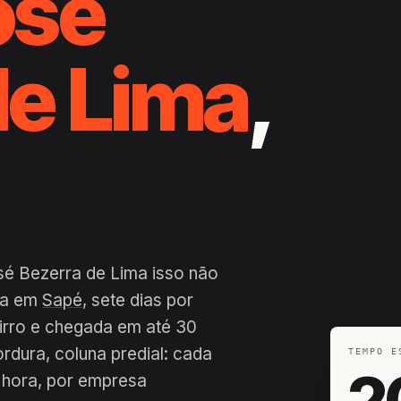
osé
de Lima
,
sé Bezerra de Lima isso não
dia em
Sapé
, sete dias por
airro e chegada em até 30
ordura, coluna predial: cada
TEMPO E
2
 hora, por empresa