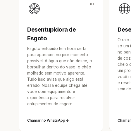
01
Desentupidora de
Dese
Esgoto
O ralo
só um 
Esgoto entupido tem hora certa
no ban
para aparecer: no pior momento
de coz
possível. A água que não desce, o
cheio 
borbulhar dentro do vaso, o chão
um pro
molhado sem motivo aparente.
você n
Tudo isso avisa que algo está
e reso
errado. Nossa equipe chega até
sem de
você com equipamento e
experiência para resolver
entupimentos de esgoto.
Chamar no WhatsApp
Chamar