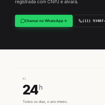
registrada com CNPJ e alvará.
Chamar no WhatsApp
(11) 93407
01
24
h
Todos os dias, o ano inteiro.