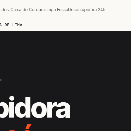
idora
Caixa de Gordura
Limpa Fossa
Desentupidora 24h
A DE LIMA
4H
pidora