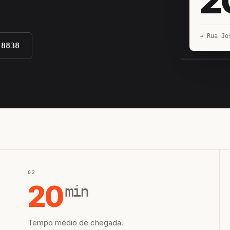
→ Rua Jo
-8838
EQUIPE H
02
20
min
Tempo médio de chegada.