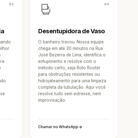
03
04
ia
Desentupidora de Vaso
Quando
O banheiro travou. Nossa equipe
elhor
chega em até 30 minutos na Rua
o
José Bezerra de Lima, identifica o
ora
entupimento e resolve com o
é
método certo, seja Roto Rooter
para obstruções resistentes ou
udo
hidrojateamento para uma limpeza
completa da tubulação. Aqui você
sse
resolve tudo sem estresse, nem
improvisação.
Chamar no WhatsApp