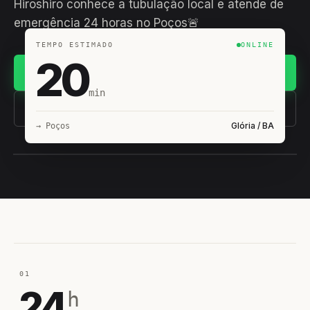
Hiroshiro conhece a tubulação local e atende de
emergência 24 horas no Poços🚨
TEMPO ESTIMADO
ONLINE
20
Chamar no WhatsApp
min
(11) 93407-8838
Glória / BA
→ Poços
EQUIPE HIROSHIRO
EM CAMPO
01
24
h