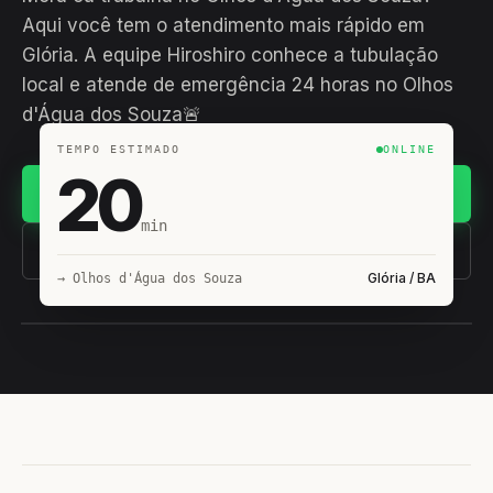
Aqui você tem o atendimento mais rápido em
Glória. A equipe Hiroshiro conhece a tubulação
local e atende de emergência 24 horas no Olhos
d'Água dos Souza🚨
TEMPO ESTIMADO
ONLINE
20
Chamar no WhatsApp
min
(11) 93407-8838
Glória / BA
→ Olhos d'Água dos Souza
EQUIPE HIROSHIRO
EM CAMPO