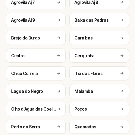
Agrovila Aj 7
Agrovila Aj 8
Agrovila Aj 9
Baixa das Pedras
Brejo do Burgo
Caraíbas
Centro
Cerquinha
Chíco Correia
Ilha das Flores
Lagoa do Negro
Malambá
Olho d'Água dos Coelhos
Poços
Porto da Serra
Quemadas