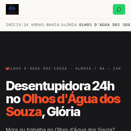
INÍCIO
/
24 HORAS
/
BAHIA
/
GLÓRIA
/
OLHOS D'ÁGUA DOS SOU
OLHOS D'ÁGUA DOS SOUZA · GLÓRIA / BA — 24H
Desentupidora 24h
no
Olhos d'Água dos
Souza
, Glória
Mora ou trabalha no Olhos d'Água dos Souza?