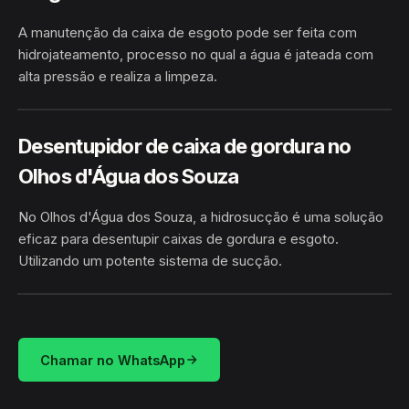
A manutenção da caixa de esgoto pode ser feita com
hidrojateamento, processo no qual a água é jateada com
alta pressão e realiza a limpeza.
OLHOS D'ÁGUA DOS SOUZA ·
HIDROJATEAMENTO
GLÓRIA/BA
Desentupidor de caixa de gordura no
Olhos d'Água dos Souza
No Olhos d'Água dos Souza, a hidrosucção é uma solução
eficaz para desentupir caixas de gordura e esgoto.
Utilizando um potente sistema de sucção.
HIDROSUCÇÃO
OLHOS D'ÁGUA DOS SOUZA · GLÓRIA/BA
Chamar no WhatsApp