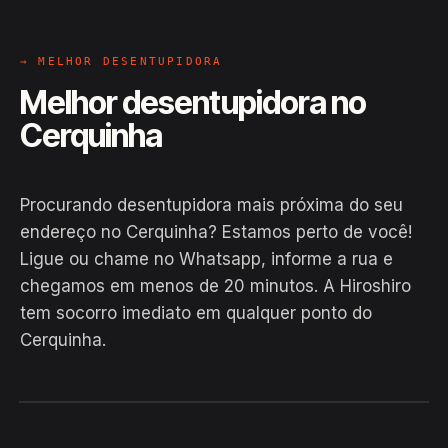
→ MELHOR DESENTUPIDORA
Melhor desentupidora no
Cerquinha
Procurando desentupidora mais próxima do seu
endereço no Cerquinha? Estamos perto de você!
Ligue ou chame no Whatsapp, informe a rua e
chegamos em menos de 20 minutos. A Hiroshiro
tem socorro imediato em qualquer ponto do
Cerquinha.
EM CAMPO
Hiroshiro · Cerquinha, Glória
24H