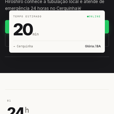
Hiroshiro conhece a tubulação local e atende de
emergência 24 horas no Cerquinha🚨
TEMPO ESTIMADO
ONLINE
20
Chamar no WhatsApp
min
(11) 93407-8838
Glória / BA
→ Cerquinha
EQUIPE HIROSHIRO
EM CAMPO
01
24
h