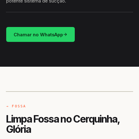
potente sistema de sucção.
HIDROSUCÇÃO
CERQUINHA · GLÓRIA/BA
Chamar no WhatsApp
CAMINHÃO LIMPA-FOSSA
GLÓRIA / BA
→ FOSSA
Limpa Fossa no Cerquinha,
Glória