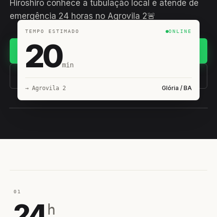
Hiroshiro conhece a tubulação local e atende de
emergência 24 horas no Agrovila 2🚨
TEMPO ESTIMADO
ONLINE
20
Chamar no WhatsApp
min
(11) 93407-8838
Glória / BA
→ Agrovila 2
EQUIPE HIROSHIRO
EM CAMPO
01
24
h