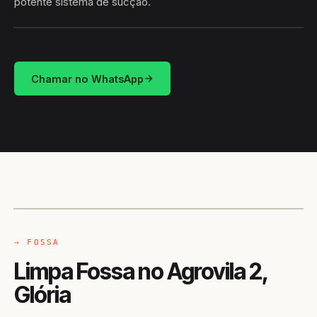
potente sistema de sucção.
HIDROSUCÇÃO
AGROVILA 2 · GLÓRIA/BA
Chamar no WhatsApp
CAMINHÃO LIMPA-FOSSA
GLÓRIA / BA
→ FOSSA
Limpa Fossa no Agrovila 2,
Glória