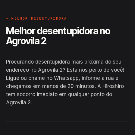
→ MELHOR DESENTUPIDORA
Melhor desentupidora no
Agrovila 2
Procurando desentupidora mais próxima do seu
endereço no Agrovila 2? Estamos perto de você!
Ligue ou chame no Whatsapp, informe a rua e
chegamos em menos de 20 minutos. A Hiroshiro
tem socorro imediato em qualquer ponto do
Agrovila 2.
EM CAMPO
Hiroshiro · Agrovila 2, Glória
24H