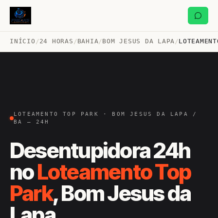
INÍCIO
/
24 HORAS
/
BAHIA
/
BOM JESUS DA LAPA
/
LOTEAMENT
LOTEAMENTO TOP PARK · BOM JESUS DA LAPA /
BA — 24H
Desentupidora 24h
no
Loteamento Top
Park
, Bom Jesus da
Lapa