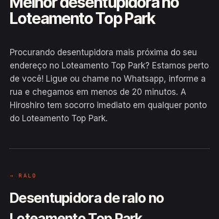
Melhor desentupidora no
Loteamento Top Park
Procurando desentupidora mais próxima do seu
endereço no Loteamento Top Park? Estamos perto
de você! Ligue ou chame no Whatsapp, informe a
rua e chegamos em menos de 20 minutos. A
EM CAMPO
Hiroshiro tem socorro imediato em qualquer ponto
Hiroshiro · Loteamento Top Park,
do Loteamento Top Park.
Bom Jesus da Lapa
24H
→ RALO
Desentupidora de ralo no
Loteamento Top Park