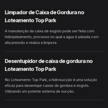
Limpador de Caixa de Gordura no
Loteamento Top Park
A manutenção da caixa de esgoto pode ser feita com
hidrojateamento, processo no qual a água é jateada com
alta pressão e realiza a limpeza.
LOTEAMENTO TOP PARK · BOM
HIDROJATEAMENTO
JESUS DA LAPA/BA
Desentupidor de caixa de gordura no
Loteamento Top Park
No Loteamento Top Park, a hidrosucção é uma solução
eficaz para desentupir caixas de gordura e esgoto.
Utilizando um potente sistema de sucção.
LOTEAMENTO TOP PARK · BOM JESUS DA
HIDROSUCÇÃO
LAPA/BA