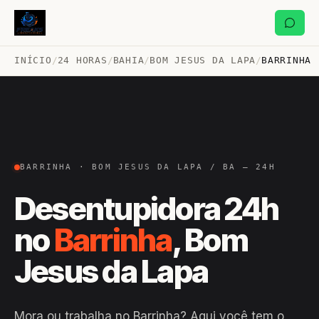
INÍCIO
/
24 HORAS
/
BAHIA
/
BOM JESUS DA LAPA
/
BARRINHA
BARRINHA · BOM JESUS DA LAPA / BA — 24H
Desentupidora 24h
no
Barrinha
, Bom
Jesus da Lapa
Mora ou trabalha no Barrinha? Aqui você tem o