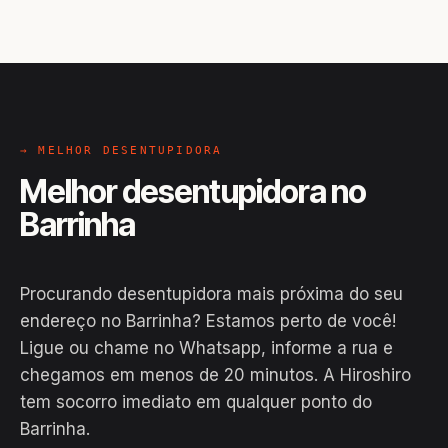
→ MELHOR DESENTUPIDORA
Melhor desentupidora no
Barrinha
Procurando desentupidora mais próxima do seu
endereço no Barrinha? Estamos perto de você!
Ligue ou chame no Whatsapp, informe a rua e
chegamos em menos de 20 minutos. A Hiroshiro
EM CAMPO
tem socorro imediato em qualquer ponto do
Hiroshiro · Barrinha, Bom Jesus da
Barrinha.