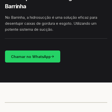
Barrinha
No Barrinha, a hidrosucção é uma solução eficaz para
desentupir caixas de gordura e esgoto. Utilizando um
potente sistema de sucção.
HIDROSUCÇÃO
BARRINHA · BOM JESUS DA LAPA/BA
Chamar no WhatsApp
CAMINHÃO LIMPA-FOSSA
BOM JESUS DA LAPA / BA