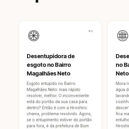
01
Desentupidora de
Dese
esgoto no Bairro
no B
Magalhães Neto
Neto
Esgoto entupido no Bairro
Mora n
Magalhães Neto: mais rápido
água d
resolver, melhor. O inconveniente
lavande
está do portão da sua casa para
cozinh
dentro? Então é com a Hiroshiro:
descer
chama, problema resolvido. Agora,
fica ma
se o entupimento estiver do portão
entulh
para fora, é da prefeitura de Bom
Hirosh