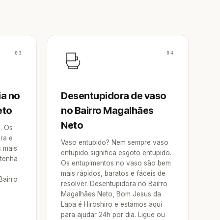
03
04
ia no
Desentupidora de vaso
eto
no Bairro Magalhães
Neto
a. Os
ra e
Vaso entupido? Nem sempre vaso
s mais
entupido significa esgoto entupido.
 tenha
Os entupimentos no vaso são bem
mais rápidos, baratos e fáceis de
Bairro
resolver. Desentupidora no Bairro
Magalhães Neto, Bom Jesus da
Lapa é Hiroshiro e estamos aqui
para ajudar 24h por dia. Ligue ou