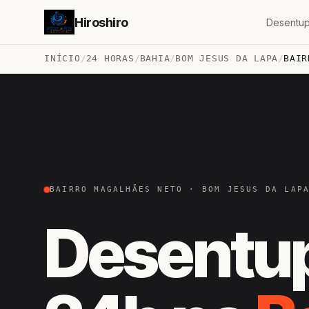
Hiroshiro
Desentup
INÍCIO
/
24 HORAS
/
BAHIA
/
BOM JESUS DA LAPA
/
BAIR
BAIRRO MAGALHÃES NETO · BOM JESUS DA LAP
Desentu