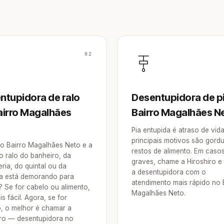
02
ntupidora de ralo
Desentupidora de p
airro Magalhães
Bairro Magalhães N
Pia entupida é atraso de vid
principais motivos são gordu
o Bairro Magalhães Neto e a
restos de alimento. Em caso
o ralo do banheiro, da
graves, chame a Hiroshiro e
ria, do quintal ou da
a desentupidora com o
a está demorando para
atendimento mais rápido no 
? Se for cabelo ou alimento,
Magalhães Neto.
is fácil. Agora, se for
o, o melhor é chamar a
iro — desentupidora no