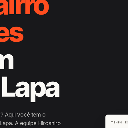
airro
es
om
 Lapa
o? Aqui você tem o
apa. A equipe Hiroshiro
TEMPO E