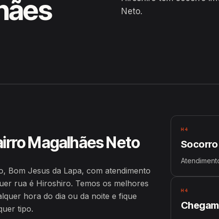
lhães
Neto.
eto, Bom Jesus da Lapa
H4
airro Magalhães Neto
Socorro
Atendimento
o, Bom Jesus da Lapa, com atendimento
er rua é Hiroshiro. Temos os melhores
H4
uer hora do dia ou da noite e fique
Chegamo
uer tipo.