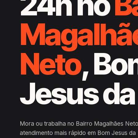
24h no
B
Magalhã
Neto
, B
Jesus da
Mora ou trabalha no Bairro Magalhães Net
atendimento mais rápido em Bom Jesus da L