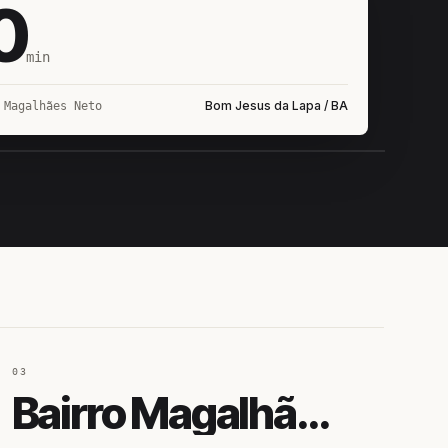
0
min
Bom Jesus da Lapa / BA
 Magalhães Neto
IROSHIRO
EM CAMPO
03
Bairro Magalhães Neto