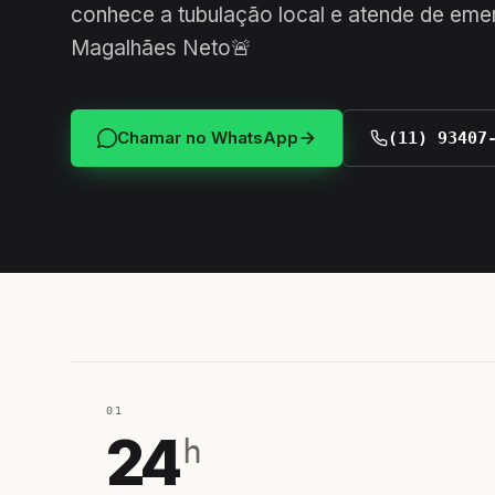
conhece a tubulação local e atende de eme
Magalhães Neto🚨
Chamar no WhatsApp
(11) 93407
01
24
h