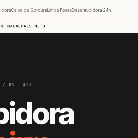
idora
Caixa de Gordura
Limpa Fossa
Desentupidora 24h
RO MAGALHÃES NETO
A / BA — 24H
pidora