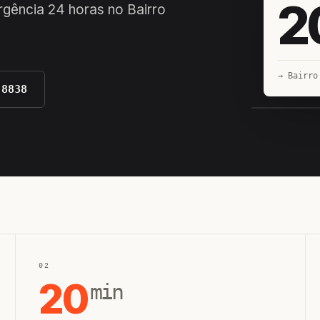
2
rgência 24 horas no Bairro
→ Bairro
-8838
EQUIPE H
02
20
min