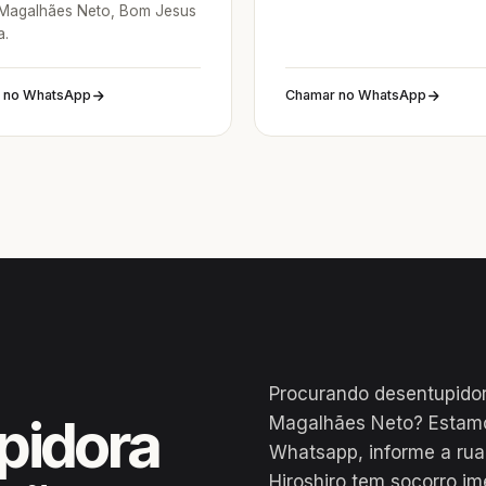
 Magalhães Neto, Bom Jesus
a.
 no WhatsApp
Chamar no WhatsApp
Procurando desentupidor
pidora
Magalhães Neto? Estamo
Whatsapp, informe a ru
Hiroshiro tem socorro i