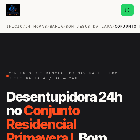
INÍCIO
/
24 HORAS
/
BAHIA
/
BOM JESUS DA LAPA
/
CONJUNTO 
CONJUNTO RESIDENCIAL PRIMAVERA I · BOM
JESUS DA LAPA / BA — 24H
Desentupidora 24h
no
Conjunto
Residencial
Primavera I
, Bom