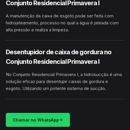
Conjunto Residencial Primavera I
A manutenção da caixa de esgoto pode ser feita com
hidrojateamento, processo no qual a água é jateada com
alta pressão e realiza a limpeza.
CONJUNTO RESIDENCIAL PRIMAVERA
HIDROJATEAMENTO
I · BOM JESUS DA LAPA/BA
Desentupidor de caixa de gordura no
Conjunto Residencial Primavera I
No Conjunto Residencial Primavera I, a hidrosucção é uma
solução eficaz para desentupir caixas de gordura e
esgoto. Utilizando um potente sistema de sucção.
CONJUNTO RESIDENCIAL PRIMAVERA I ·
HIDROSUCÇÃO
BOM JESUS DA LAPA/BA
Chamar no WhatsApp