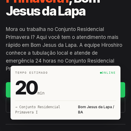
Jesus da Lapa
Mora ou trabalha no Conjunto Residencial
Primavera I? Aqui você tem o atendimento mais
rápido em Bom Jesus da Lapa. A equipe Hiroshiro
conhece a tubulação local e atende de
emergência 24 horas no Conjunto Residencial
Primavera I🚨
TEMPO ESTIMADO
ONLINE
20
Chamar no WhatsApp
min
(11) 93407-8838
Bom Jesus da Lapa /
→ Conjunto Residencial
BA
Primavera I