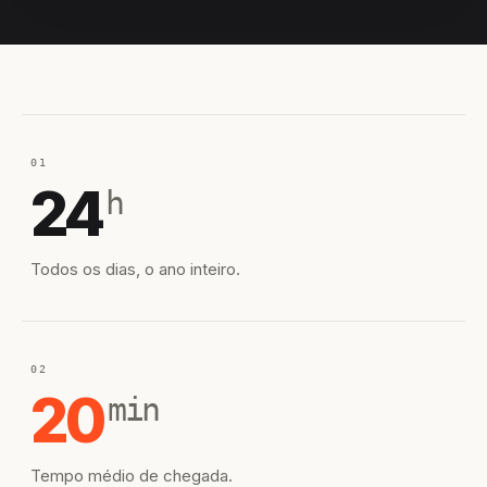
EQUIPE HIROSHIRO
EM CAMPO
01
24
h
Todos os dias, o ano inteiro.
02
20
min
Tempo médio de chegada.