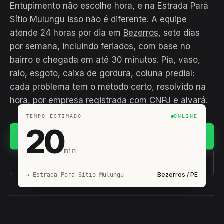
Entupimento não escolhe hora, e na Estrada Pará
Sítio Mulungu isso não é diferente. A equipe
atende 24 horas por dia em
Bezerros
, sete dias
por semana, incluindo feriados, com base no
bairro e chegada em até 30 minutos. Pia, vaso,
ralo, esgoto, caixa de gordura, coluna predial:
cada problema tem o método certo, resolvido na
hora, por empresa registrada com CNPJ e alvará.
TEMPO ESTIMADO
ONLINE
20
Chamar no WhatsApp
min
(11) 93407-8838
Bezerros / PE
→ Estrada Pará Sítio Mulungu
EQUIPE HIROSHIRO
EM CAMPO