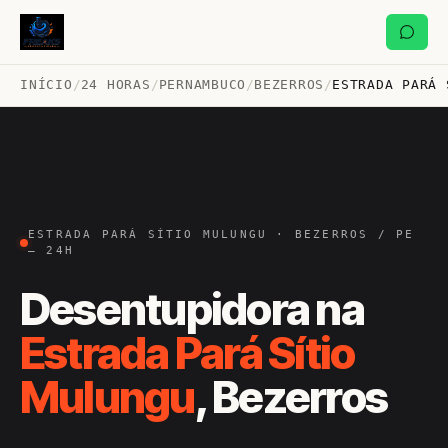
INÍCIO
/
24 HORAS
/
PERNAMBUCO
/
BEZERROS
/
ESTRADA PARÁ 
ESTRADA PARÁ SÍTIO MULUNGU · BEZERROS / PE
— 24H
Desentupidora na
Estrada Pará Sítio
Mulungu
, Bezerros