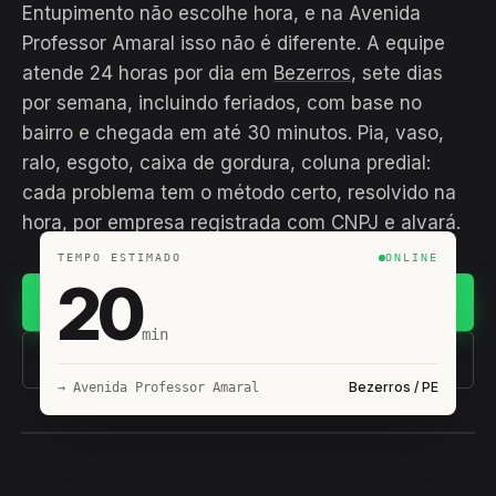
Entupimento não escolhe hora, e na Avenida
Professor Amaral isso não é diferente. A equipe
atende 24 horas por dia em
Bezerros
, sete dias
por semana, incluindo feriados, com base no
bairro e chegada em até 30 minutos. Pia, vaso,
ralo, esgoto, caixa de gordura, coluna predial:
cada problema tem o método certo, resolvido na
hora, por empresa registrada com CNPJ e alvará.
TEMPO ESTIMADO
ONLINE
20
Chamar no WhatsApp
min
(11) 93407-8838
Bezerros / PE
→ Avenida Professor Amaral
EQUIPE HIROSHIRO
EM CAMPO