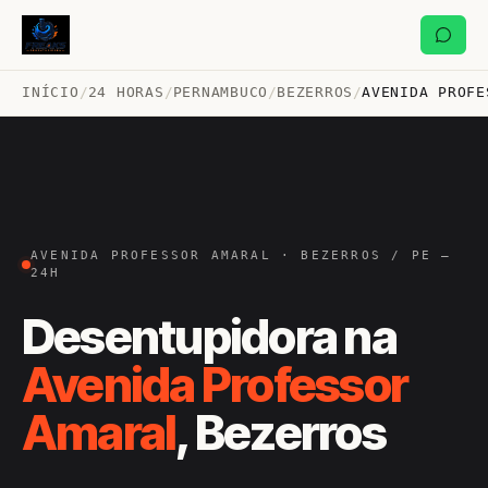
INÍCIO
/
24 HORAS
/
PERNAMBUCO
/
BEZERROS
/
AVENIDA PROFE
AVENIDA PROFESSOR AMARAL · BEZERROS / PE —
24H
Desentupidora na
Avenida Professor
Amaral
, Bezerros