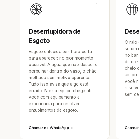
01
Desentupidora de
Dese
Esgoto
O ralo
só um 
Esgoto entupido tem hora certa
no ban
para aparecer: no pior momento
de coz
possível. A água que não desce, o
cheio 
borbulhar dentro do vaso, o chão
um pro
molhado sem motivo aparente.
você n
Tudo isso avisa que algo está
resolv
errado. Nossa equipe chega até
sem de
você com equipamento e
experiência para resolver
entupimentos de esgoto.
Chamar no WhatsApp
Chamar