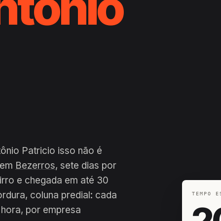
ntônio
ônio Patricio isso não é
a em
Bezerros
, sete dias por
airro e chegada em até 30
ordura, coluna predial: cada
TEMPO E
2
 hora, por empresa