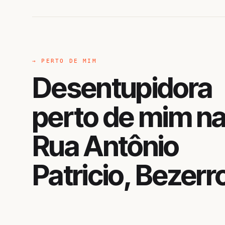
→ PERTO DE MIM
Desentupidora
perto de mim n
Rua Antônio
Patricio, Bezerr