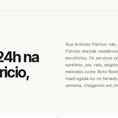
Rua Antônio Patricio não
24h na
Patricio atende residênci
escritórios. Os serviços
sanitário, pia, ralo, esgo
icio,
métodos como Roto Roote
madrugada ou no feriado,
semana, chegamos em men