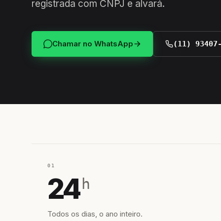
registrada com CNPJ e alvará.
Chamar no WhatsApp
(11) 93407
01
24
h
Todos os dias, o ano inteiro.