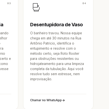
03
04
ia
Desentupidora de Vaso
Quando
O banheiro travou. Nossa equipe
elhor
chega em até 30 minutos na Rua
o
Antônio Patricio, identifica o
ora
entupimento e resolve com o
ônio
método certo, seja Roto Rooter
certo e
para obstruções resistentes ou
 como
hidrojateamento para uma limpeza
vesse
completa da tubulação. Aqui você
resolve tudo sem estresse, nem
improvisação.
Chamar no WhatsApp