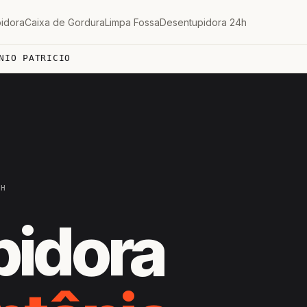
idora
Caixa de Gordura
Limpa Fossa
Desentupidora 24h
NIO PATRICIO
4H
pidora