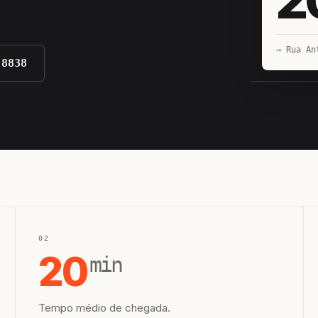
→ Rua An
-8838
EQUIPE H
02
20
min
Tempo médio de chegada.