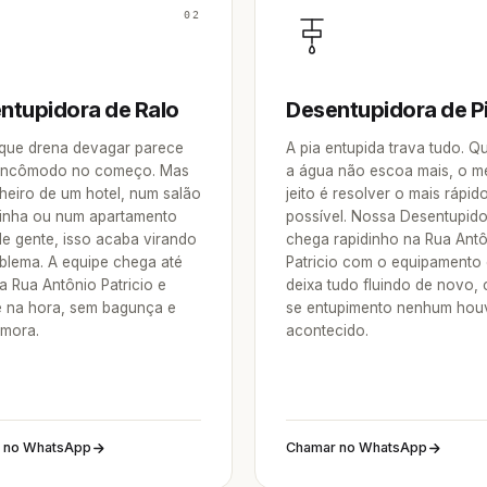
02
ntupidora de Ralo
Desentupidora de P
 que drena devagar parece
A pia entupida trava tudo. 
incômodo no começo. Mas
a água não escoa mais, o m
heiro de um hotel, num salão
jeito é resolver o mais rápid
inha ou num apartamento
possível. Nossa Desentupid
de gente, isso acaba virando
chega rapidinho na Rua Ant
blema. A equipe chega até
Patricio com o equipamento 
a Rua Antônio Patricio e
deixa tudo fluindo de novo,
e na hora, sem bagunça e
se entupimento nenhum hou
mora.
acontecido.
 no WhatsApp
Chamar no WhatsApp