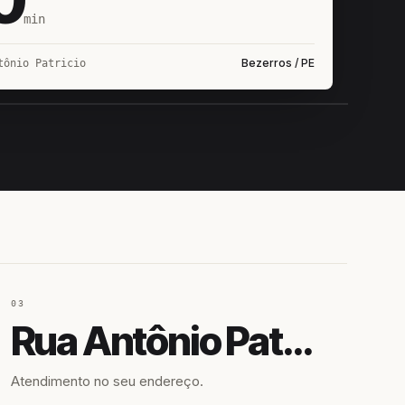
min
Bezerros / PE
tônio Patricio
IROSHIRO
EM CAMPO
03
Rua Antônio Patricio
Atendimento no seu endereço.