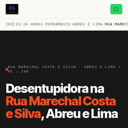
INÍCIO
/
24 HORAS
/
PERNAMBUCO
/
ABREU E LIMA
/
RUA MAREC
RUA MARECHAL COSTA E SILVA · ABREU E LIMA /
PE — 24H
Desentupidora na
Rua Marechal Costa
e Silva
, Abreu e Lima