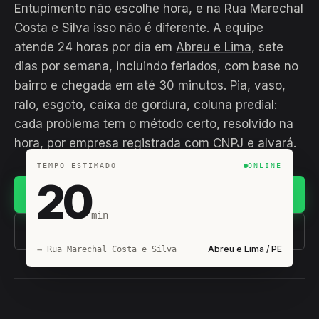
Entupimento não escolhe hora, e na Rua Marechal
Costa e Silva isso não é diferente. A equipe
atende 24 horas por dia em
Abreu e Lima
, sete
dias por semana, incluindo feriados, com base no
bairro e chegada em até 30 minutos. Pia, vaso,
ralo, esgoto, caixa de gordura, coluna predial:
cada problema tem o método certo, resolvido na
hora, por empresa registrada com CNPJ e alvará.
TEMPO ESTIMADO
ONLINE
20
Chamar no WhatsApp
min
(11) 93407-8838
Abreu e Lima / PE
→ Rua Marechal Costa e Silva
EQUIPE HIROSHIRO
EM CAMPO