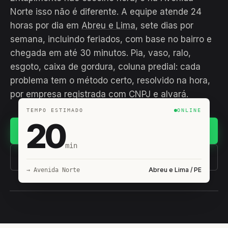
Norte isso não é diferente. A equipe atende 24
horas por dia em
Abreu e Lima
, sete dias por
semana, incluindo feriados, com base no bairro e
chegada em até 30 minutos. Pia, vaso, ralo,
esgoto, caixa de gordura, coluna predial: cada
problema tem o método certo, resolvido na hora,
por empresa registrada com CNPJ e alvará.
TEMPO ESTIMADO
ONLINE
20
Chamar no WhatsApp
min
(11) 93407-8838
Abreu e Lima / PE
→ Avenida Norte
EQUIPE HIROSHIRO
EM CAMPO