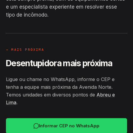
EM CAMPO
e um especialista experiente em resolver esse
Hiroshiro · Avenida Norte, Abreu e
tipo de incômodo.
Lima
24H
→ MAIS PRÓXIMA
Desentupidora mais próxima
Ligue ou chame no WhatsApp, informe o CEP e
tenha a equipe mais próxima da Avenida Norte.
Temos unidades em diversos pontos de
Abreu e
Lima
.
Informar CEP no WhatsApp