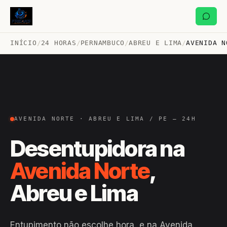
INÍCIO
/
24 HORAS
/
PERNAMBUCO
/
ABREU E LIMA
/
AVENIDA N
AVENIDA NORTE · ABREU E LIMA / PE — 24H
Desentupidora na
Avenida Norte
,
Abreu e Lima
Entupimento não escolhe hora, e na Avenida