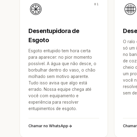
01
Desentupidora de
Dese
Esgoto
O ralo
só um 
Esgoto entupido tem hora certa
no ban
para aparecer: no pior momento
de coz
possível. A água que não desce, o
cheio 
borbulhar dentro do vaso, o chão
um pro
molhado sem motivo aparente.
você n
Tudo isso avisa que algo está
resolv
errado. Nossa equipe chega até
sem de
você com equipamento e
experiência para resolver
entupimentos de esgoto.
Chamar no WhatsApp
Chamar