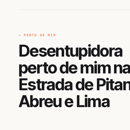
→ PERTO DE MIM
Desentupidora
perto de mim n
Estrada de Pita
Abreu e Lima