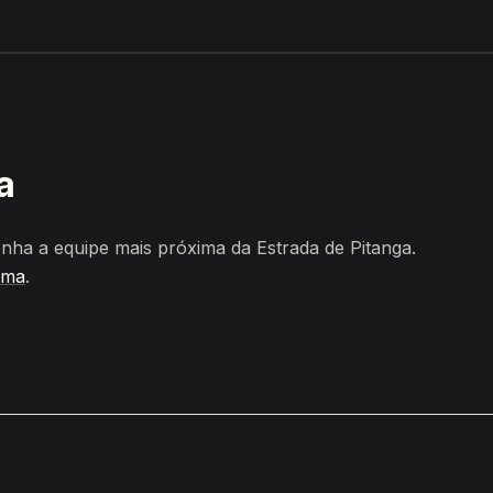
Abreu e Lima
a
ha a equipe mais próxima da Estrada de Pitanga.
ima
.