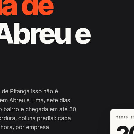
da de
 Abreu e
 de Pitanga isso não é
a em
Abreu e Lima
, sete dias
o bairro e chegada em até 30
ordura, coluna predial: cada
TEMPO E
2
 hora, por empresa