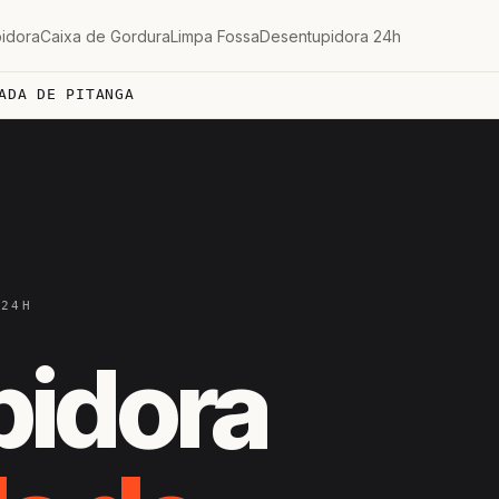
idora
Caixa de Gordura
Limpa Fossa
Desentupidora 24h
ADA DE PITANGA
 24H
pidora