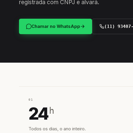
registrada com CNPJ e alvará.
Chamar no WhatsApp
(11) 93407
01
24
h
Todos os dias, o ano inteiro.