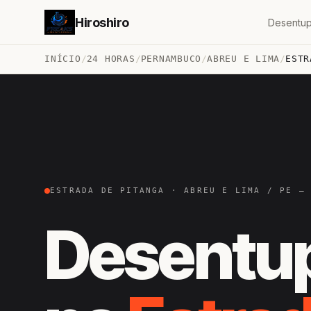
Hiroshiro
Desentup
INÍCIO
/
24 HORAS
/
PERNAMBUCO
/
ABREU E LIMA
/
ESTR
ESTRADA DE PITANGA · ABREU E LIMA / PE —
Desentu