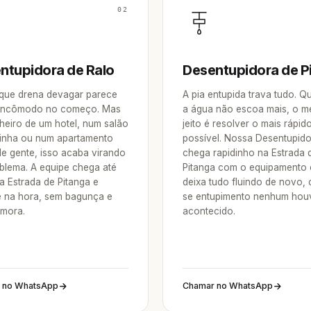
02
ntupidora de Ralo
Desentupidora de P
 que drena devagar parece
A pia entupida trava tudo. 
incômodo no começo. Mas
a água não escoa mais, o m
heiro de um hotel, num salão
jeito é resolver o mais rápid
inha ou num apartamento
possível. Nossa Desentupid
de gente, isso acaba virando
chega rapidinho na Estrada 
blema. A equipe chega até
Pitanga com o equipamento 
a Estrada de Pitanga e
deixa tudo fluindo de novo,
e na hora, sem bagunça e
se entupimento nenhum hou
mora.
acontecido.
 no WhatsApp
Chamar no WhatsApp