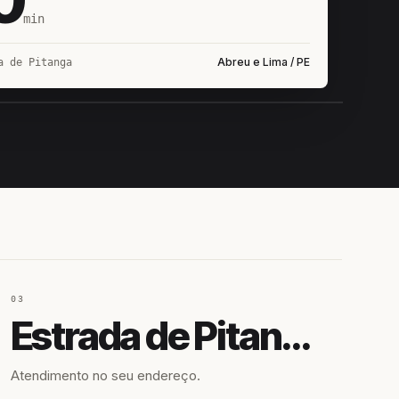
min
Abreu e Lima / PE
a de Pitanga
IROSHIRO
EM CAMPO
03
Estrada de Pitanga
Atendimento no seu endereço.