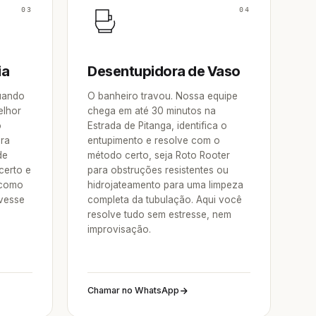
03
04
ia
Desentupidora de Vaso
Quando
O banheiro travou. Nossa equipe
elhor
chega em até 30 minutos na
o
Estrada de Pitanga, identifica o
ora
entupimento e resolve com o
de
método certo, seja Roto Rooter
certo e
para obstruções resistentes ou
 como
hidrojateamento para uma limpeza
vesse
completa da tubulação. Aqui você
resolve tudo sem estresse, nem
improvisação.
Chamar no WhatsApp