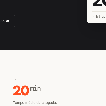
→ Estrad
-8838
EQUIPE H
02
20
min
Tempo médio de chegada.