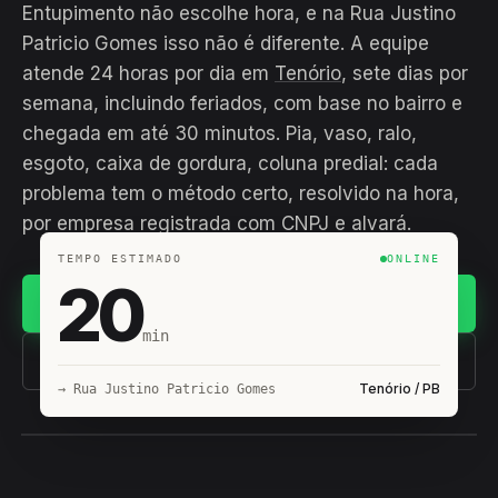
Entupimento não escolhe hora, e na Rua Justino
Patricio Gomes isso não é diferente. A equipe
atende 24 horas por dia em
Tenório
, sete dias por
semana, incluindo feriados, com base no bairro e
chegada em até 30 minutos. Pia, vaso, ralo,
esgoto, caixa de gordura, coluna predial: cada
problema tem o método certo, resolvido na hora,
por empresa registrada com CNPJ e alvará.
TEMPO ESTIMADO
ONLINE
20
Chamar no WhatsApp
min
(11) 93407-8838
Tenório / PB
→ Rua Justino Patricio Gomes
EQUIPE HIROSHIRO
EM CAMPO