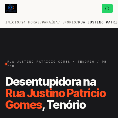
INÍCIO
/
24 HORAS
/
PARAÍBA
/
TENÓRIO
/
RUA JUSTINO PATRI
RUA JUSTINO PATRICIO GOMES · TENÓRIO / PB —
24H
Desentupidora na
Rua Justino Patricio
Gomes
, Tenório