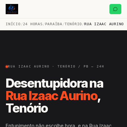
INÍCIO
/
24 HORAS
/
PARAÍBA
/
TENÓRIO
/
RUA IZAAC AURINO
RUA IZAAC AURINO · TENÓRIO / PB — 24H
Desentupidora na
Rua Izaac Aurino
,
Tenório
Entupimento não escolhe hora, e na Rua Izaac