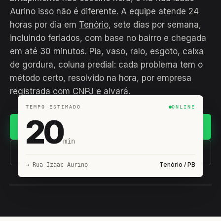
Aurino isso não é diferente. A equipe atende 24
horas por dia em
Tenório
, sete dias por semana,
incluindo feriados, com base no bairro e chegada
em até 30 minutos. Pia, vaso, ralo, esgoto, caixa
de gordura, coluna predial: cada problema tem o
método certo, resolvido na hora, por empresa
registrada com CNPJ e alvará.
TEMPO ESTIMADO
ONLINE
20
Chamar no WhatsApp
min
(11) 93407-8838
Tenório / PB
→ Rua Izaac Aurino
EQUIPE HIROSHIRO
EM CAMPO