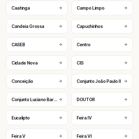
Caatinga
Campo Limpo
Candeia Grossa
Capuchinhos
CASEB
Centro
Cidade Nova
CIS
Conceição
Conjunto João Paulo II
Conjunto Luciano Barreto
DOUTOR
Eucalipto
Feira IV
Feira V
Feira VI