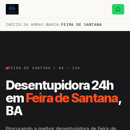
INÍCIO
/
24 HORAS
/
BAHIA
/
FEIRA DE SANTANA
FEIRA DE SANTANA / BA — 24H
Desentupidora 24h
em
Feira de Santana
,
BA
Procurando a melhor desentupidora de Feira de