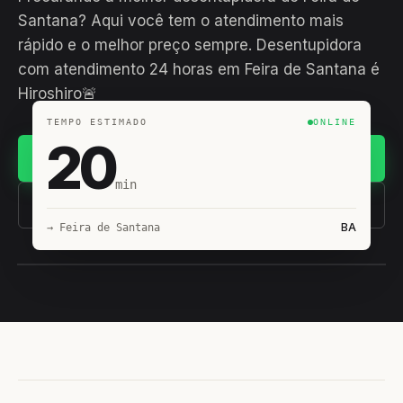
Santana? Aqui você tem o atendimento mais
rápido e o melhor preço sempre. Desentupidora
com atendimento 24 horas em Feira de Santana é
Hiroshiro🚨
TEMPO ESTIMADO
ONLINE
20
Chamar no WhatsApp
min
(11) 93407-8838
BA
→ Feira de Santana
EQUIPE HIROSHIRO
EM CAMPO