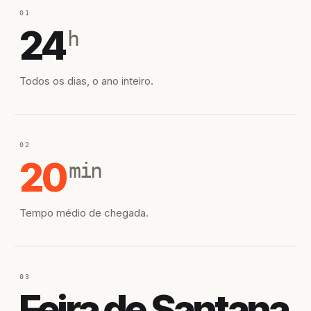
01
24
h
Todos os dias, o ano inteiro.
02
20
min
Tempo médio de chegada.
03
Feira de Santana