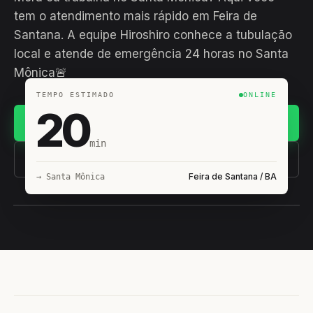
tem o atendimento mais rápido em Feira de
Santana. A equipe Hiroshiro conhece a tubulação
local e atende de emergência 24 horas no Santa
Mônica🚨
TEMPO ESTIMADO
ONLINE
20
Chamar no WhatsApp
min
(11) 93407-8838
Feira de Santana / BA
→ Santa Mônica
EQUIPE HIROSHIRO
EM CAMPO