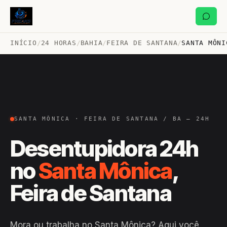
INÍCIO
/
24 HORAS
/
BAHIA
/
FEIRA DE SANTANA
/
SANTA MÔNI
SANTA MÔNICA · FEIRA DE SANTANA / BA — 24H
Desentupidora 24h
no
Santa Mônica
,
Feira de Santana
Mora ou trabalha no Santa Mônica? Aqui você