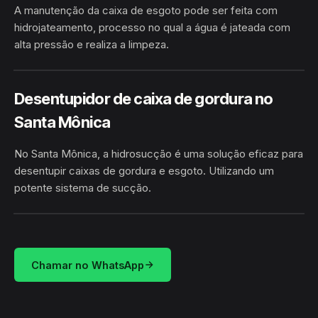
A manutenção da caixa de esgoto pode ser feita com
hidrojateamento, processo no qual a água é jateada com
alta pressão e realiza a limpeza.
SANTA MÔNICA · FEIRA DE
HIDROJATEAMENTO
SANTANA/BA
Desentupidor de caixa de gordura no
Santa Mônica
No Santa Mônica, a hidrosucção é uma solução eficaz para
desentupir caixas de gordura e esgoto. Utilizando um
potente sistema de sucção.
HIDROSUCÇÃO
SANTA MÔNICA · FEIRA DE SANTANA/BA
Chamar no WhatsApp