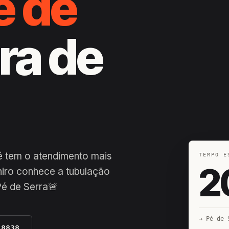
é de
ira de
ê tem o atendimento mais
TEMPO E
2
hiro conhece a tubulação
Pé de Serra🚨
→ Pé de 
-8838