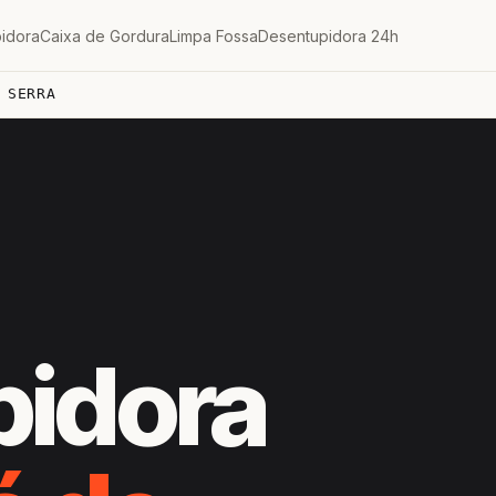
idora
Caixa de Gordura
Limpa Fossa
Desentupidora 24h
 SERRA
H
pidora