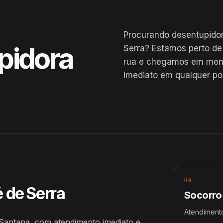
Procurando desentupidor
pidora
Serra? Estamos perto de
rua e chegamos em menos
imediato em qualquer po
e Santana
H4
é de Serra
Socorro
Atendiment
 Santana, com atendimento imediato e