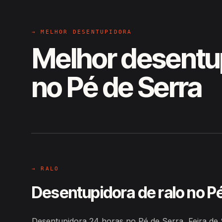
→ MELHOR DESENTUPIDORA
Melhor desentu
no Pé de Serra
EM CAMPO
Hiroshiro · Pé de Serra, Feira d
→ RALO
Desentupidora de ralo no P
Desentupidora 24 horas no Pé de Serra, Feira de