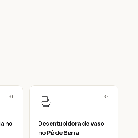
03
04
ia no
Desentupidora de vaso
no Pé de Serra