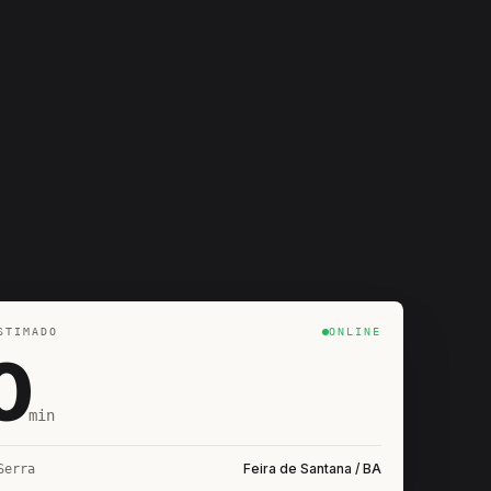
STIMADO
ONLINE
0
min
Feira de Santana / BA
Serra