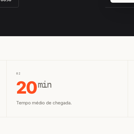
EQUIPE H
02
20
min
Tempo médio de chegada.