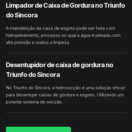
Limpador de Caixa de Gordura no Triunfo
do Sincora
A manutenção da caixa de esgoto pode ser feita com
hidrojateamento, processo no qual a água é jateada com
alta pressão e realiza a limpeza.
TRIUNFO DO SINCORA · BARRA DA
HIDROJATEAMENTO
ESTIVA/BA
Desentupidor de caixa de gordura no
Triunfo do Sincora
No Triunfo do Sincora, a hidrosucção é uma solução eficaz
para desentupir caixas de gordura e esgoto. Utilizando um
potente sistema de sucção.
TRIUNFO DO SINCORA · BARRA DA
HIDROSUCÇÃO
ESTIVA/BA