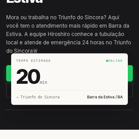
Mora ou trabalha no Triunfo do Sincora? Aqui
você tem o atendimento mais rápido em Barra da
Estiva. A equipe Hiroshiro conhece a tubulação
local e atende de emergência 24 horas no Triunfo
do Sincora🚨
TEMPO ESTIMADO
ONLINE
20
Chamar no WhatsApp
min
(11) 93407-8838
Barra da Estiva / BA
→ Triunfo do Sincora
EQUIPE HIROSHIRO
EM CAMPO