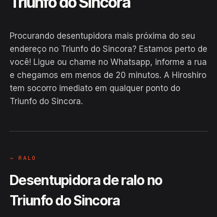
Triunfo do Sincora
Procurando desentupidora mais próxima do seu
endereço no Triunfo do Sincora? Estamos perto de
você! Ligue ou chame no Whatsapp, informe a rua
e chegamos em menos de 20 minutos. A Hiroshiro
EM CAMPO
tem socorro imediato em qualquer ponto do
Hiroshiro · Triunfo do Sincora, Barra
Triunfo do Sincora.
da Estiva
24H
→ RALO
Desentupidora de ralo no
Triunfo do Sincora