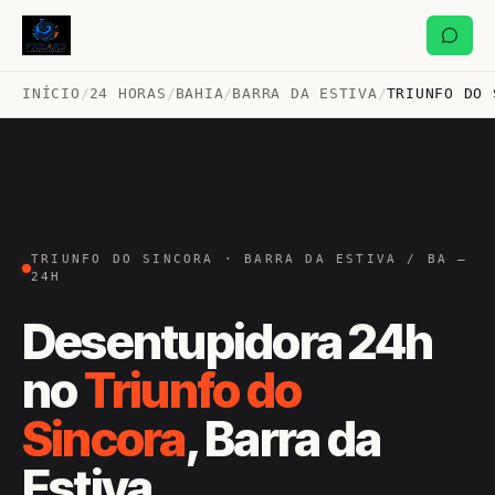
INÍCIO
/
24 HORAS
/
BAHIA
/
BARRA DA ESTIVA
/
TRIUNFO DO 
TRIUNFO DO SINCORA · BARRA DA ESTIVA / BA —
24H
Desentupidora 24h
no
Triunfo do
Sincora
, Barra da
Estiva