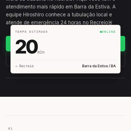
atendimento mais rápido em Barra da Estiva. A
equipe Hiroshiro conhece a tubulação local e
atende de emergência 24 horas no Recreio🚨
TEMPO ESTIMADO
ONLINE
20
Chamar no WhatsApp
min
(11) 93407-8838
Barra da Estiva / BA
→ Recreio
EQUIPE HIROSHIRO
EM CAMPO
01