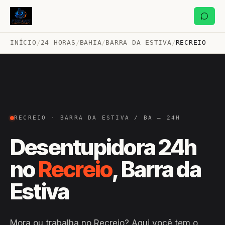
INÍCIO
/
24 HORAS
/
BAHIA
/
BARRA DA ESTIVA
/
RECREIO
RECREIO · BARRA DA ESTIVA / BA — 24H
Desentupidora 24h
no
Recreio
, Barra da
Estiva
Mora ou trabalha no Recreio? Aqui você tem o