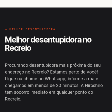
→ MELHOR DESENTUPIDORA
Melhor desentupidora no
Recreio
Procurando desentupidora mais próxima do seu
endereço no Recreio? Estamos perto de você!
Ligue ou chame no Whatsapp, informe a rua e
chegamos em menos de 20 minutos. A Hiroshiro
tem socorro imediato em qualquer ponto do
Recreio.
EM CAMPO
Hiroshiro · Recreio, Barra da Estiva
24H