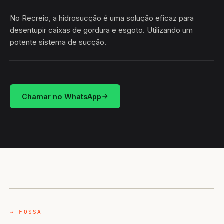
No Recreio, a hidrosucção é uma solução eficaz para
desentupir caixas de gordura e esgoto. Utilizando um
potente sistema de sucção.
HIDROSUCÇÃO
RECREIO · BARRA DA ESTIVA/BA
Chamar no WhatsApp
CAMINHÃO LIMPA-FOSSA
BARRA DA ESTIVA / BA
→ FOSSA