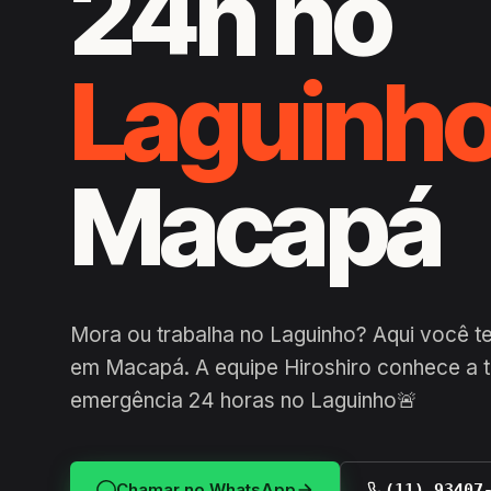
24h no
Laguinh
Macapá
Mora ou trabalha no Laguinho? Aqui você t
em Macapá. A equipe Hiroshiro conhece a t
emergência 24 horas no Laguinho🚨
Chamar no WhatsApp
(11) 93407