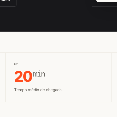
EQUIPE H
02
20
min
Tempo médio de chegada.