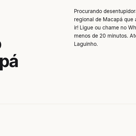
Procurando desentupidor
regional de Macapá que a
ir! Ligue ou chame no W
menos de 20 minutos. At
o
Laguinho.
apá