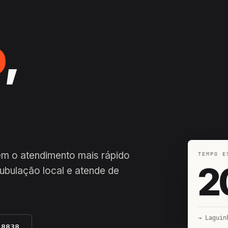
o
,
em o atendimento mais rápido
TEMPO E
2
ubulação local e atende de
→ Laguin
-8838