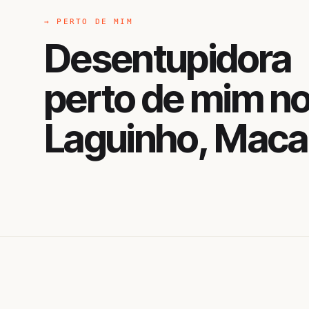
→ PERTO DE MIM
Desentupidora
perto de mim n
Laguinho, Mac