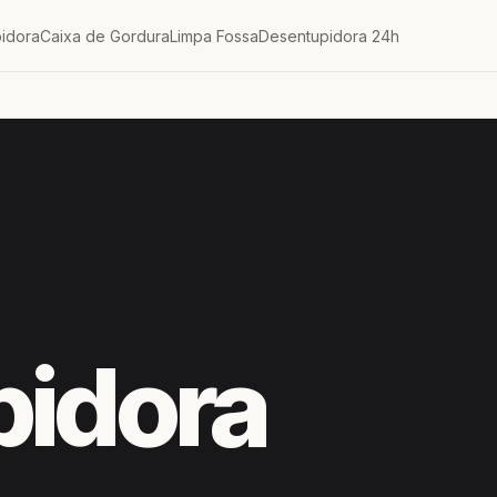
idora
Caixa de Gordura
Limpa Fossa
Desentupidora 24h
pidora