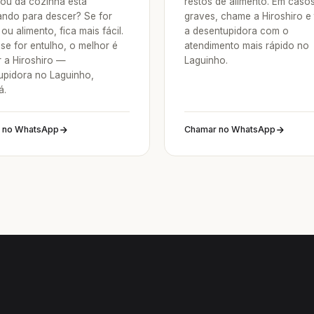
 ou da cozinha está
restos de alimento. Em caso
ndo para descer? Se for
graves, chame a Hiroshiro e
ou alimento, fica mais fácil.
a desentupidora com o
se for entulho, o melhor é
atendimento mais rápido no
 a Hiroshiro —
Laguinho.
upidora no Laguinho,
á.
 no WhatsApp
Chamar no WhatsApp