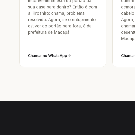
inconveniente está do portão da
quintal
sua casa para dentro? Então é com
demora
a Hiroshiro: chama, problema
cabelo 
resolvido. Agora, se o entupimento
Agora, 
estiver do portão para fora, é da
chamar
prefeitura de Macapá.
desent
Macap
Chamar no WhatsApp
Chamar