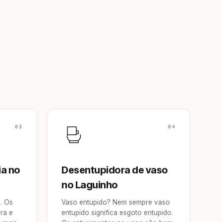
03
04
ia no
Desentupidora de vaso
no Laguinho
a. Os
Vaso entupido? Nem sempre vaso
ra e
entupido significa esgoto entupido.