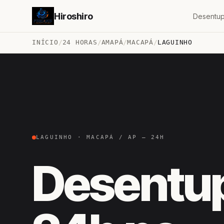
Hiroshiro
Desentup
INÍCIO
/
24 HORAS
/
AMAPÁ
/
MACAPÁ
/
LAGUINHO
LAGUINHO · MACAPÁ / AP — 24H
Desentu