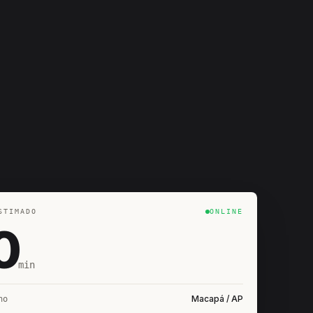
STIMADO
ONLINE
0
min
Macapá / AP
ho