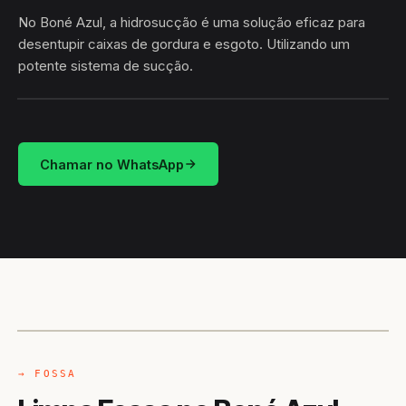
No Boné Azul, a hidrosucção é uma solução eficaz para
desentupir caixas de gordura e esgoto. Utilizando um
potente sistema de sucção.
HIDROSUCÇÃO
BONÉ AZUL · MACAPÁ/AP
Chamar no WhatsApp
CAMINHÃO LIMPA-FOSSA
MACAPÁ / AP
→ FOSSA