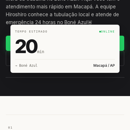
atendimento mais rápido em Macapá. A equipe
Hiroshiro conhece a tubulação local e atende de
emergência 24 horas no Boné Azul🚨
TEMPO ESTIMADO
ONLINE
20
Chamar no WhatsApp
min
(11) 93407-8838
Macapá / AP
→ Boné Azul
EQUIPE HIROSHIRO
EM CAMPO
01