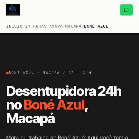
INÍCIO
/
24 HORAS
/
AMAPÁ
/
MACAPÁ
/
BONÉ AZUL
BONÉ AZUL · MACAPÁ / AP — 24H
Desentupidora 24h
no
Boné Azul
,
Macapá
Mora ou trabalha no Boné Azul? Aqui você tem o