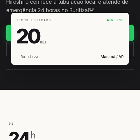
Hiroshiro conhece a tubulação local e atende de
emergência 24 horas no Buritizal🚨
TEMPO ESTIMADO
ONLINE
20
Chamar no WhatsApp
min
(11) 93407-8838
Macapá / AP
→ Buritizal
EQUIPE HIROSHIRO
EM CAMPO
01
24
h