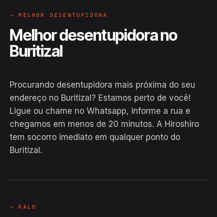
→ MELHOR DESENTUPIDORA
Melhor desentupidora no
Buritizal
Procurando desentupidora mais próxima do seu
endereço no Buritizal? Estamos perto de você!
Ligue ou chame no Whatsapp, informe a rua e
chegamos em menos de 20 minutos. A Hiroshiro
tem socorro imediato em qualquer ponto do
Buritizal.
EM CAMPO
Hiroshiro · Buritizal, Macapá
24H
→ RALO