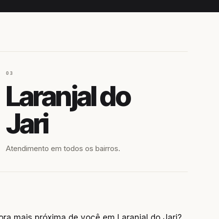
03
Laranjal do
Jari
Atendimento em todos os bairros.
ra mais próxima de você em Laranjal do Jari?