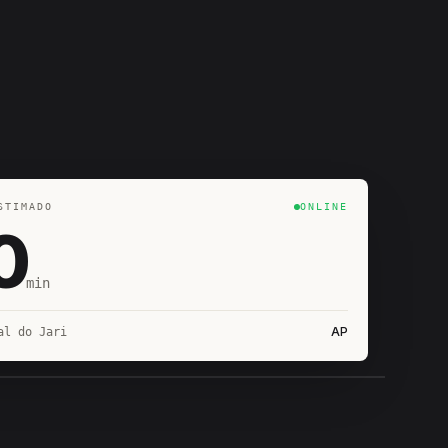
STIMADO
ONLINE
0
min
AP
al do Jari
IROSHIRO
EM CAMPO