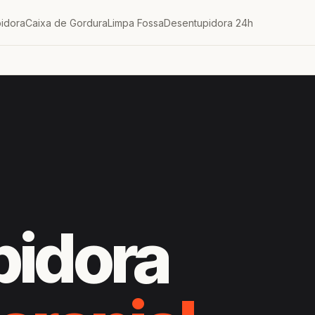
idora
Caixa de Gordura
Limpa Fossa
Desentupidora 24h
pidora