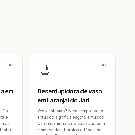
03
04
ia em
Desentupidora de vaso
em Laranjal do Jari
a. Os
Vaso entupido? Nem sempre vaso
ra e
entupido significa esgoto entupido.
s mais
Os entupimentos no vaso são bem
 tenha
mais rápidos, baratos e fáceis de