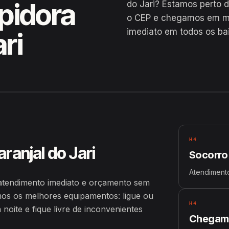
pidora
do Jari? Estamos perto 
o CEP e chegamos em me
imediato em todos os bair
ri
H4
ranjal do Jari
Socorro
Atendimento
atendimento imediato e orçamento sem
os os melhores equipamentos: ligue ou
H4
oite e fique livre de inconvenientes
Chegamo