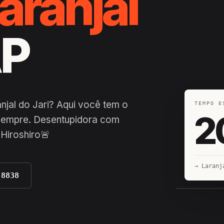
aranjal
AP
jal do Jari? Aqui você tem o
TEMPO E
2
 sempre. Desentupidora com
 Hiroshiro🚨
→ Laranj
-8838
EQUIPE H