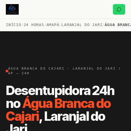
INÍCIO
/
24 HORAS
/
AMAPÁ
/
LARANJAL DO JARI
/
ÁGUA BRANC
ÁGUA BRANCA DO CAJARI · LARANJAL DO JARI /
AP — 24H
Desentupidora 24h
no
Água Branca do
Cajari
, Laranjal do
Jari