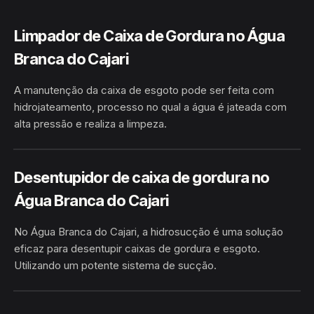
Limpador de Caixa de Gordura no Água
Branca do Cajari
A manutenção da caixa de esgoto pode ser feita com
hidrojateamento, processo no qual a água é jateada com
alta pressão e realiza a limpeza.
ÁGUA BRANCA DO CAJARI ·
HIDROJATEAMENTO
LARANJAL DO JARI/AP
Desentupidor de caixa de gordura no
Água Branca do Cajari
No Água Branca do Cajari, a hidrosucção é uma solução
eficaz para desentupir caixas de gordura e esgoto.
Utilizando um potente sistema de sucção.
ÁGUA BRANCA DO CAJARI · LARANJAL
HIDROSUCÇÃO
DO JARI/AP