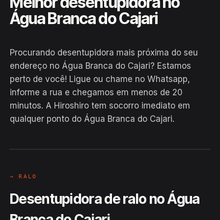
Melhor desentupidora no
Água Branca do Cajari
Procurando desentupidora mais próxima do seu
endereço no Água Branca do Cajari? Estamos
perto de você! Ligue ou chame no Whatsapp,
informe a rua e chegamos em menos de 20
EM CAMPO
minutos. A Hiroshiro tem socorro imediato em
Hiroshiro · Água Branca do Cajari,
qualquer ponto do Água Branca do Cajari.
Laranjal do Jari
24H
→ RALO
Desentupidora de ralo no Água
Branca do Cajari