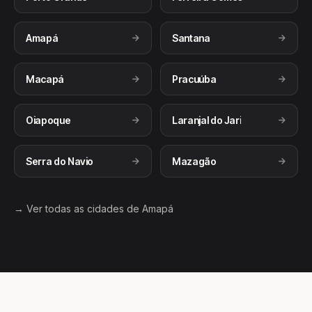
Amapá
Santana
Macapá
Pracuúba
Oiapoque
Laranjal do Jari
Serra do Navio
Mazagão
→ Ver todas as cidades de Amapá