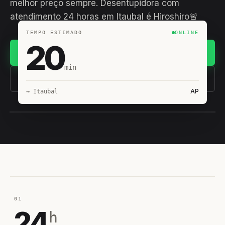
melhor preço sempre. Desentupidora com
atendimento 24 horas em Itaubal é Hiroshiro🚨
TEMPO ESTIMADO
ONLINE
20
Chamar no WhatsApp
min
(11) 93407-8838
AP
→ Itaubal
EQUIPE HIROSHIRO
EM CAMPO
01
24
h