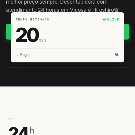
melhor preço sempre. Desentupidora com
atendimento 24 horas em Viçosa é Hiroshiro🚨
TEMPO ESTIMADO
ONLINE
20
Chamar no WhatsApp
min
(11) 93407-8838
AL
→ Viçosa
EQUIPE HIROSHIRO
EM CAMPO
01
24
h