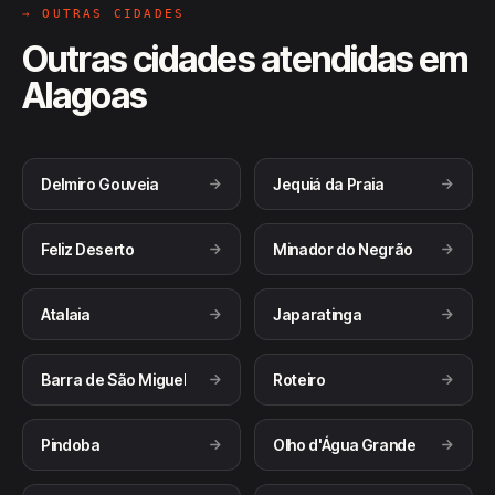
→ OUTRAS CIDADES
Outras cidades atendidas em
Alagoas
Delmiro Gouveia
Jequiá da Praia
Feliz Deserto
Minador do Negrão
Atalaia
Japaratinga
Barra de São Miguel
Roteiro
Pindoba
Olho d'Água Grande