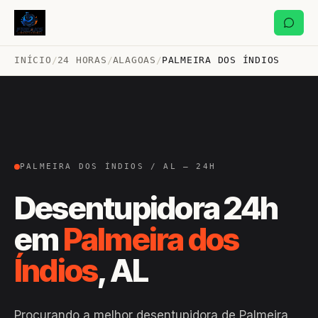
INÍCIO
/
24 HORAS
/
ALAGOAS
/
PALMEIRA DOS ÍNDIOS
PALMEIRA DOS ÍNDIOS / AL — 24H
Desentupidora 24h
em
Palmeira dos
Índios
, AL
Procurando a melhor desentupidora de Palmeira