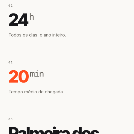
01
24
h
Todos os dias, o ano inteiro.
02
20
min
Tempo médio de chegada.
03
Palmeira dos