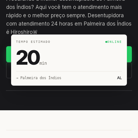
dos Índios? Aqui você tem o atendimento mais
rápido e o melhor preço sempre. Desentupidora
com atendimento 24 horas em Palmeira dos Índios
é Hiroshiro🚨
TEMPO ESTIMADO
ONLINE
20
Chamar no WhatsApp
min
(11) 93407-8838
AL
→ Palmeira dos Índios
EQUIPE HIROSHIRO
EM CAMPO