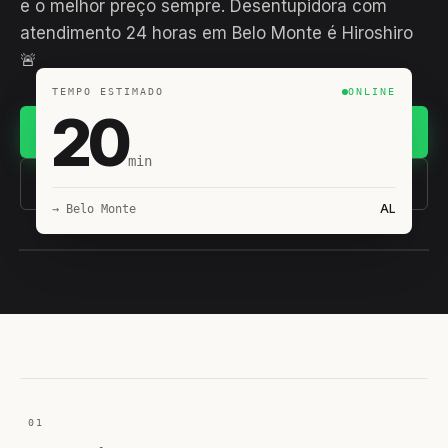
e o melhor preço sempre. Desentupidora com
atendimento 24 horas em Belo Monte é Hiroshiro
🚨
TEMPO ESTIMADO
ONLINE
20
Chamar no WhatsApp
min
(11) 93407-8838
AL
→ Belo Monte
EQUIPE HIROSHIRO
EM CAMPO
01