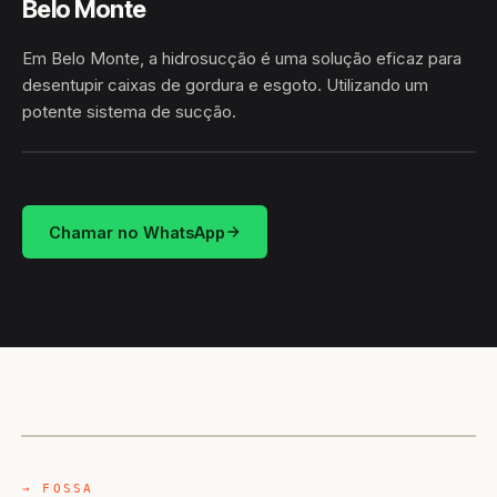
Belo Monte
Em Belo Monte, a hidrosucção é uma solução eficaz para
desentupir caixas de gordura e esgoto. Utilizando um
potente sistema de sucção.
HIDROSUCÇÃO
BELO MONTE / AL
Chamar no WhatsApp
CAMINHÃO LIMPA-FOSSA
BELO MONTE / AL
→ FOSSA