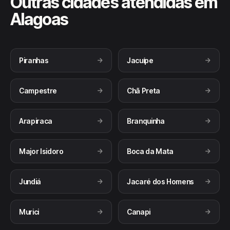
Outras cidades atendidas em
Alagoas
Piranhas
Jacuípe
Campestre
Chã Preta
Arapiraca
Branquinha
Major Isidoro
Boca da Mata
Jundiá
Jacaré dos Homens
Murici
Canapi