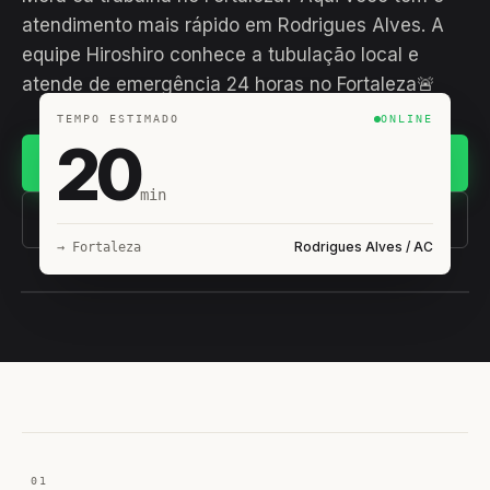
atendimento mais rápido em Rodrigues Alves. A
equipe Hiroshiro conhece a tubulação local e
atende de emergência 24 horas no Fortaleza🚨
TEMPO ESTIMADO
ONLINE
20
Chamar no WhatsApp
min
(11) 93407-8838
Rodrigues Alves / AC
→ Fortaleza
EQUIPE HIROSHIRO
EM CAMPO
01