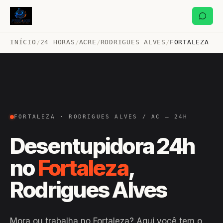
INÍCIO
/
24 HORAS
/
ACRE
/
RODRIGUES ALVES
/
FORTALEZA
FORTALEZA · RODRIGUES ALVES / AC — 24H
Desentupidora 24h
no
Fortaleza
,
Rodrigues Alves
Mora ou trabalha no Fortaleza? Aqui você tem o