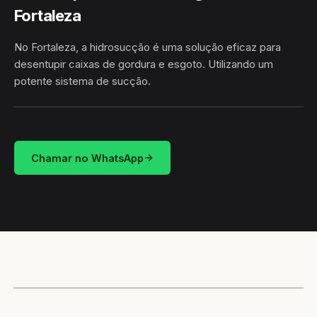
Fortaleza
No Fortaleza, a hidrosucção é uma solução eficaz para
desentupir caixas de gordura e esgoto. Utilizando um
potente sistema de sucção.
HIDROSUCÇÃO
FORTALEZA · RODRIGUES ALVES/AC
Chamar no WhatsApp
CAMINHÃO LIMPA-FOSSA
RODRIGUES ALVES / AC