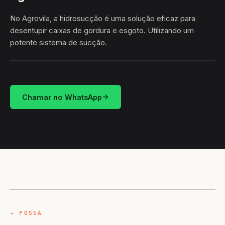
No Agrovila, a hidrosucção é uma solução eficaz para
desentupir caixas de gordura e esgoto. Utilizando um
potente sistema de sucção.
HIDROSUCÇÃO
AGROVILA · RODRIGUES ALVES/AC
Chamar no WhatsApp
CAMINHÃO LIMPA-FOSSA
RODRIGUES ALVES / AC
→ FOSSA