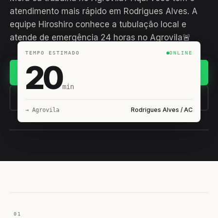
atendimento mais rápido em Rodrigues Alves. A
equipe Hiroshiro conhece a tubulação local e
atende de emergência 24 horas no Agrovila🚨
TEMPO ESTIMADO
ONLINE
20
Chamar no WhatsApp
min
(11) 93407-8838
Rodrigues Alves / AC
→ Agrovila
EQUIPE HIROSHIRO
EM CAMPO
01