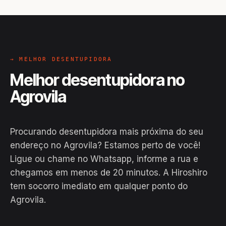
→ MELHOR DESENTUPIDORA
Melhor desentupidora no
Agrovila
Procurando desentupidora mais próxima do seu
endereço no Agrovila? Estamos perto de você!
Ligue ou chame no Whatsapp, informe a rua e
chegamos em menos de 20 minutos. A Hiroshiro
EM CAMPO
tem socorro imediato em qualquer ponto do
Hiroshiro · Agrovila, Rodrigues
Agrovila.
Alves
24H