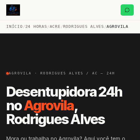
INÍCIO
/
24 HORAS
/
ACRE
/
RODRIGUES ALVES
/
AGROVILA
AGROVILA · RODRIGUES ALVES / AC — 24H
Desentupidora 24h
no
Agrovila
,
Rodrigues Alves
Mora ou trabalha no Agrovila? Aqui você tem o